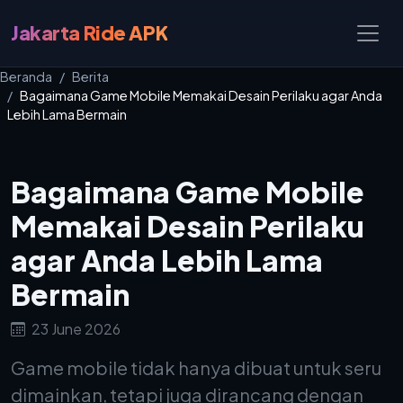
Jakarta Ride APK
Beranda
Berita
Bagaimana Game Mobile Memakai Desain Perilaku agar Anda
Lebih Lama Bermain
Bagaimana Game Mobile
Memakai Desain Perilaku
agar Anda Lebih Lama
Bermain
23 June 2026
Game mobile tidak hanya dibuat untuk seru
dimainkan, tetapi juga dirancang dengan