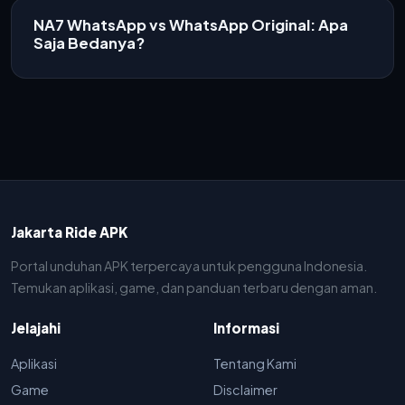
NA7 WhatsApp vs WhatsApp Original: Apa
Saja Bedanya?
Jakarta Ride APK
Portal unduhan APK terpercaya untuk pengguna Indonesia.
Temukan aplikasi, game, dan panduan terbaru dengan aman.
Jelajahi
Informasi
Aplikasi
Tentang Kami
Game
Disclaimer