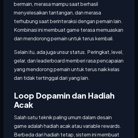
bermain, merasa mampu saat berhasil
menyelesaikan tantangan, dan merasa
terhubung saat berinteraksi dengan pemain lain.
Kombinasi ini membuat game terasa memuaskan
dan mendorong pemain untuk terus kembali.
Selain itu, ada juga unsur status. Peringkat, level,
gelar, dan leaderboard memberi rasa pencapaian
yang mendorong pemain untuk terus naik kelas
dan tidak tertinggal dari yang lain.
Loop Dopamin dan Hadiah
Acak
Salah satu teknik paling umum dalam desain
game adalah hadiah acak atau variable rewards.
Berbeda dari hadiah tetap, sistem ini membuat