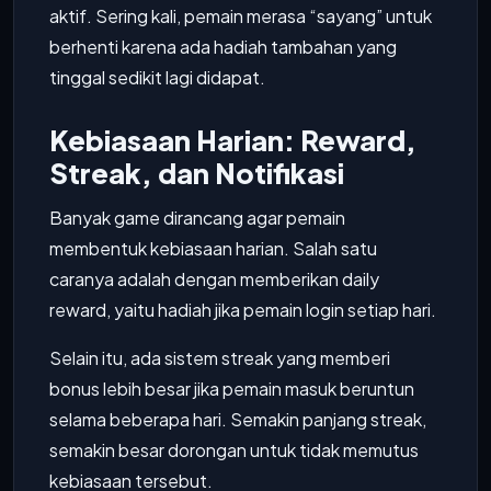
aktif. Sering kali, pemain merasa “sayang” untuk
berhenti karena ada hadiah tambahan yang
tinggal sedikit lagi didapat.
Kebiasaan Harian: Reward,
Streak, dan Notifikasi
Banyak game dirancang agar pemain
membentuk kebiasaan harian. Salah satu
caranya adalah dengan memberikan daily
reward, yaitu hadiah jika pemain login setiap hari.
Selain itu, ada sistem streak yang memberi
bonus lebih besar jika pemain masuk beruntun
selama beberapa hari. Semakin panjang streak,
semakin besar dorongan untuk tidak memutus
kebiasaan tersebut.