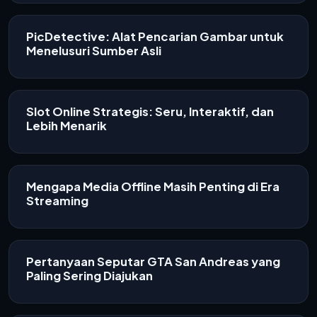
PicDetective: Alat Pencarian Gambar untuk
Menelusuri Sumber Asli
Slot Online Strategis: Seru, Interaktif, dan
Lebih Menarik
Mengapa Media Offline Masih Penting di Era
Streaming
Pertanyaan Seputar GTA San Andreas yang
Paling Sering Diajukan