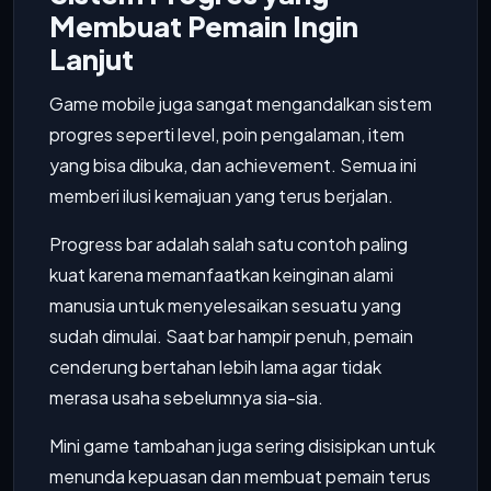
Membuat Pemain Ingin
Lanjut
Game mobile juga sangat mengandalkan sistem
progres seperti level, poin pengalaman, item
yang bisa dibuka, dan achievement. Semua ini
memberi ilusi kemajuan yang terus berjalan.
Progress bar adalah salah satu contoh paling
kuat karena memanfaatkan keinginan alami
manusia untuk menyelesaikan sesuatu yang
sudah dimulai. Saat bar hampir penuh, pemain
cenderung bertahan lebih lama agar tidak
merasa usaha sebelumnya sia-sia.
Mini game tambahan juga sering disisipkan untuk
menunda kepuasan dan membuat pemain terus