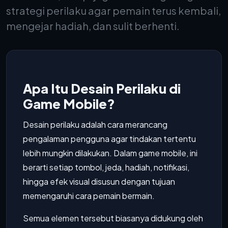
strategi perilaku agar pemain terus kembali,
mengejar hadiah, dan sulit berhenti.
Apa Itu Desain Perilaku di
Game Mobile?
Desain perilaku adalah cara merancang
pengalaman pengguna agar tindakan tertentu
lebih mungkin dilakukan. Dalam game mobile, ini
berarti setiap tombol, jeda, hadiah, notifikasi,
hingga efek visual disusun dengan tujuan
memengaruhi cara pemain bermain.
Semua elemen tersebut biasanya didukung oleh