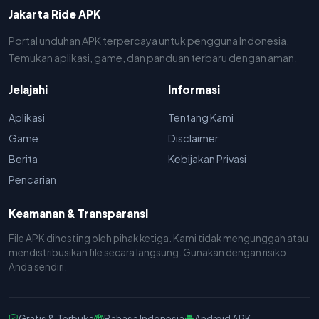
Jakarta Ride APK
Portal unduhan APK terpercaya untuk pengguna Indonesia.
Temukan aplikasi, game, dan panduan terbaru dengan aman.
Jelajahi
Informasi
Aplikasi
Tentang Kami
Game
Disclaimer
Berita
Kebijakan Privasi
Pencarian
Keamanan & Transparansi
File APK dihosting oleh pihak ketiga. Kami tidak mengunggah atau
mendistribusikan file secara langsung. Gunakan dengan risiko
Anda sendiri.
Gratis & Terbuka
Bahasa Indonesia
Android APK