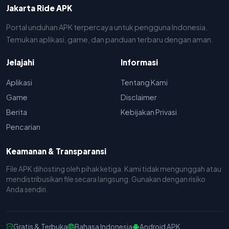
Jakarta Ride APK
Portal unduhan APK terpercaya untuk pengguna Indonesia.
Temukan aplikasi, game, dan panduan terbaru dengan aman.
Jelajahi
Informasi
Aplikasi
Tentang Kami
Game
Disclaimer
Berita
Kebijakan Privasi
Pencarian
Keamanan & Transparansi
File APK dihosting oleh pihak ketiga. Kami tidak mengunggah atau
mendistribusikan file secara langsung. Gunakan dengan risiko
Anda sendiri.
Gratis & Terbuka
Bahasa Indonesia
Android APK