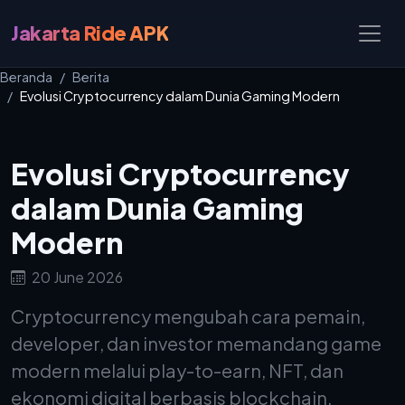
Jakarta Ride APK
Beranda
Berita
Evolusi Cryptocurrency dalam Dunia Gaming Modern
Evolusi Cryptocurrency
dalam Dunia Gaming
Modern
20 June 2026
Cryptocurrency mengubah cara pemain,
developer, dan investor memandang game
modern melalui play-to-earn, NFT, dan
ekonomi digital berbasis blockchain.