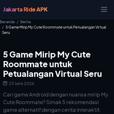
Jakarta Ride APK
Beranda
Berita
5 Game Mirip My Cute Roommate untuk Petualangan Virtual
Seru
5 Game Mirip My Cute
Roommate untuk
Petualangan Virtual Seru
23 June 2026
Cari game Android dengan nuansa mirip My
Cute Roommate? Simak 5 rekomendasi
game alternatif dengan cerita interaktif,