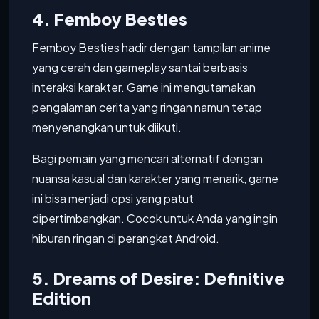
4. Femboy Besties
Femboy Besties hadir dengan tampilan anime
yang cerah dan gameplay santai berbasis
interaksi karakter. Game ini mengutamakan
pengalaman cerita yang ringan namun tetap
menyenangkan untuk diikuti.
Bagi pemain yang mencari alternatif dengan
nuansa kasual dan karakter yang menarik, game
ini bisa menjadi opsi yang patut
dipertimbangkan. Cocok untuk Anda yang ingin
hiburan ringan di perangkat Android.
5. Dreams of Desire: Definitive
Edition