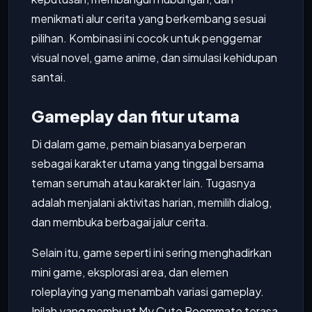
menikmati alur cerita yang berkembang sesuai
pilihan. Kombinasi ini cocok untuk penggemar
visual novel, game anime, dan simulasi kehidupan
santai.
Gameplay dan fitur utama
Di dalam game, pemain biasanya berperan
sebagai karakter utama yang tinggal bersama
teman serumah atau karakter lain. Tugasnya
adalah menjalani aktivitas harian, memilih dialog,
dan membuka berbagai jalur cerita.
Selain itu, game seperti ini sering menghadirkan
mini game, eksplorasi area, dan elemen
roleplaying yang menambah variasi gameplay.
Inilah yang membuat My Cute Roommate terasa