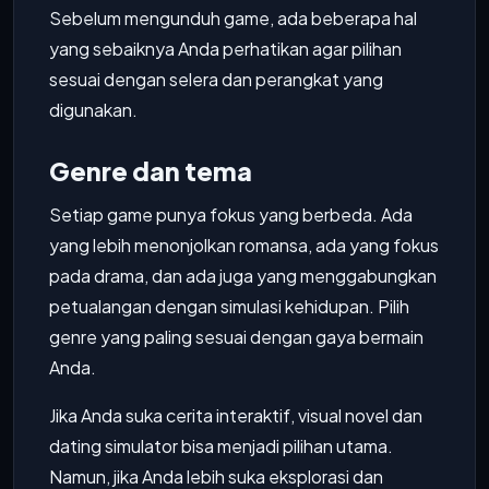
Sebelum mengunduh game, ada beberapa hal
yang sebaiknya Anda perhatikan agar pilihan
sesuai dengan selera dan perangkat yang
digunakan.
Genre dan tema
Setiap game punya fokus yang berbeda. Ada
yang lebih menonjolkan romansa, ada yang fokus
pada drama, dan ada juga yang menggabungkan
petualangan dengan simulasi kehidupan. Pilih
genre yang paling sesuai dengan gaya bermain
Anda.
Jika Anda suka cerita interaktif, visual novel dan
dating simulator bisa menjadi pilihan utama.
Namun, jika Anda lebih suka eksplorasi dan