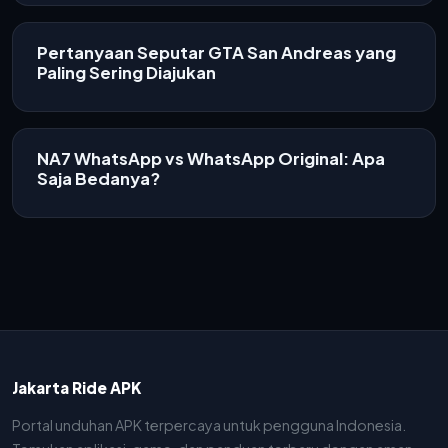
Pertanyaan Seputar GTA San Andreas yang
Paling Sering Diajukan
NA7 WhatsApp vs WhatsApp Original: Apa
Saja Bedanya?
Jakarta Ride APK
Portal unduhan APK terpercaya untuk pengguna Indonesia.