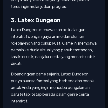
terus ingin melanjutkan progres.
3. Latex Dungeon
Latex Dungeon menawarkan petualangan
interaktif dengan gaya anime dan elemen
roleplaying yang cukup kuat. Game ini membawa
pemain ke dunia virtual yang penuh tantangan,
karakter unik, dan jalur cerita yang menarik untuk
diikuti.
Dibandingkan game sejenis, Latex Dungeon
punya nuansa fantasi yang berbeda dan cocok
untuk Anda yang ingin mencoba pengalaman
baru tetapi tetap berada dalam genre cerita
interaktif.