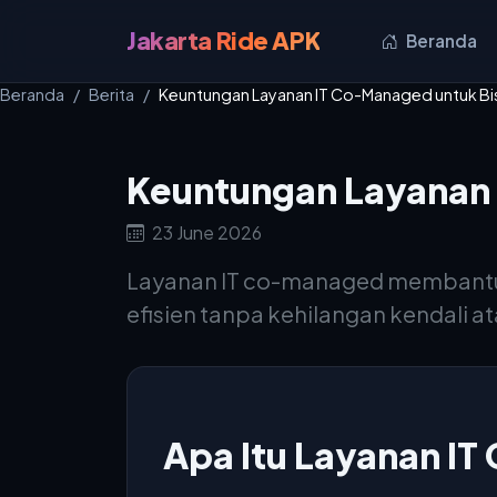
Jakarta Ride APK
Beranda
Beranda
Berita
Keuntungan Layanan IT Co-Managed untuk Bisn
Keuntungan Layanan 
23 June 2026
Layanan IT co-managed membantu b
efisien tanpa kehilangan kendali ata
Apa Itu Layanan I