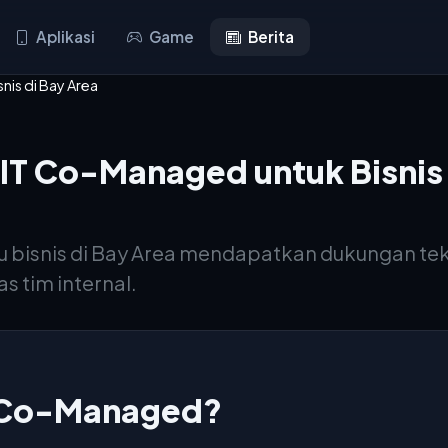
Aplikasi
Game
Berita
is di Bay Area
IT Co-Managed untuk Bisnis 
isnis di Bay Area mendapatkan dukungan tekn
s tim internal.
T Co-Managed?