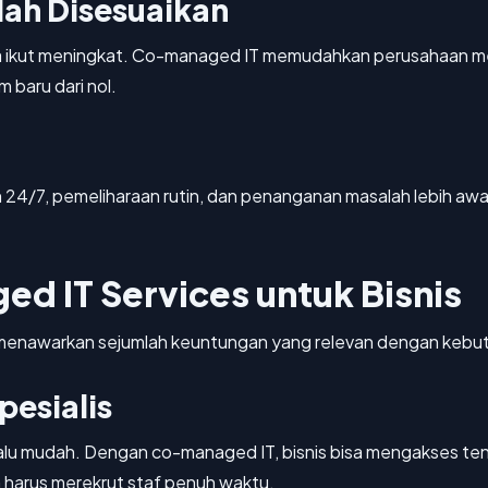
dah Disesuaikan
uga ikut meningkat. Co-managed IT memudahkan perusahaan
 baru dari nol.
4/7, pemeliharaan rutin, dan penanganan masalah lebih aw
d IT Services untuk Bisnis
i menawarkan sejumlah keuntungan yang relevan dengan kebu
pesialis
alu mudah. Dengan co-managed IT, bisnis bisa mengakses tena
harus merekrut staf penuh waktu.