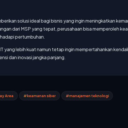
rikan solusi ideal bagi bisnis yang ingin meningkatkan kem
ukungan dari MSP yang tepat, perusahaan bisa memperoleh ke
ghadapi pertumbuhan.
T yang lebih kuat namun tetap ingin mempertahankan kendali 
ensi dan inovasi jangka panjang.
ay Area
#keamanan siber
#manajemen teknologi