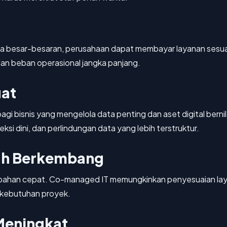
ra besar-besaran, perusahaan dapat membayar layanan sesua
dan beban operasional jangka panjang.
uat
gi bisnis yang mengelola data penting dan aset digital bern
 dini, dan perlindungan data yang lebih terstruktur.
dah Berkembang
erubahan cepat. Co-managed IT memungkinkan penyesuaian la
 kebutuhan proyek.
 Meningkat