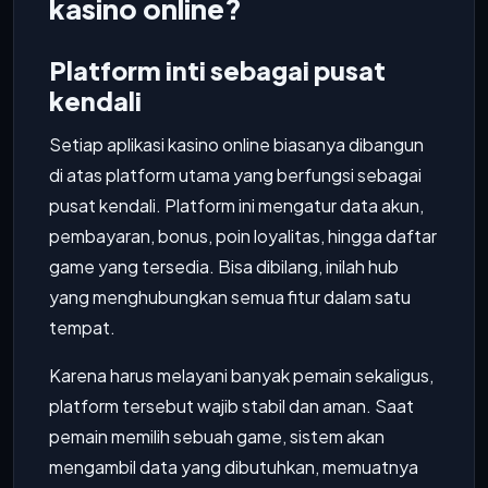
kasino online?
Platform inti sebagai pusat
kendali
Setiap aplikasi kasino online biasanya dibangun
di atas platform utama yang berfungsi sebagai
pusat kendali. Platform ini mengatur data akun,
pembayaran, bonus, poin loyalitas, hingga daftar
game yang tersedia. Bisa dibilang, inilah hub
yang menghubungkan semua fitur dalam satu
tempat.
Karena harus melayani banyak pemain sekaligus,
platform tersebut wajib stabil dan aman. Saat
pemain memilih sebuah game, sistem akan
mengambil data yang dibutuhkan, memuatnya