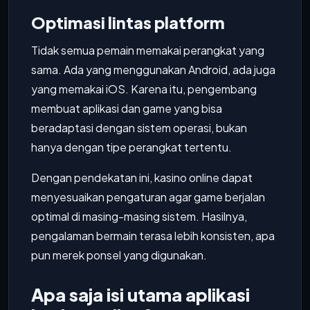
Optimasi lintas platform
Tidak semua pemain memakai perangkat yang
sama. Ada yang menggunakan Android, ada juga
yang memakai iOS. Karena itu, pengembang
membuat aplikasi dan game yang bisa
beradaptasi dengan sistem operasi, bukan
hanya dengan tipe perangkat tertentu.
Dengan pendekatan ini, kasino online dapat
menyesuaikan pengaturan agar game berjalan
optimal di masing-masing sistem. Hasilnya,
pengalaman bermain terasa lebih konsisten, apa
pun merek ponsel yang digunakan.
Apa saja isi utama aplikasi