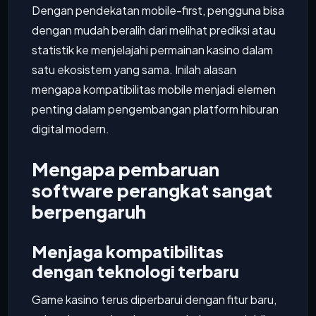
Dengan pendekatan mobile-first, pengguna bisa
dengan mudah beralih dari melihat prediksi atau
statistik ke menjelajahi permainan kasino dalam
satu ekosistem yang sama. Inilah alasan
mengapa kompatibilitas mobile menjadi elemen
penting dalam pengembangan platform hiburan
digital modern.
Mengapa pembaruan
software perangkat sangat
berpengaruh
Menjaga kompatibilitas
dengan teknologi terbaru
Game kasino terus diperbarui dengan fitur baru,