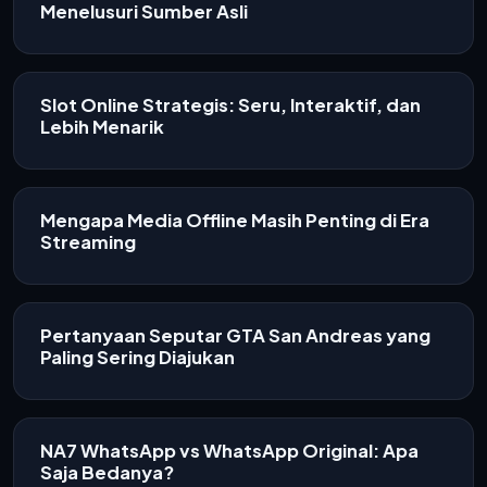
Menelusuri Sumber Asli
Slot Online Strategis: Seru, Interaktif, dan
Lebih Menarik
Mengapa Media Offline Masih Penting di Era
Streaming
Pertanyaan Seputar GTA San Andreas yang
Paling Sering Diajukan
NA7 WhatsApp vs WhatsApp Original: Apa
Saja Bedanya?