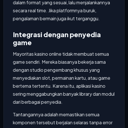
dalam format yang sesuai, lalu menjalankannya
secara real time. Jika platformnya buruk,
pengalaman bermain juga ikut terganggu.
Integrasi dengan penyedia
game
Mayoritas kasino online tidak membuat semua
game sendiri. Mereka biasanya bekerja sama
dengan studio pengembang khusus yang
menyediakan slot, permainan kartu, atau game
bertema tertentu. Karena itu, aplikasi kasino
sering menggabungkan banyak library dan modul
dari berbagai penyedia.
Tantangannya adalah memastikan semua
komponen tersebut berjalan selaras tanpa error