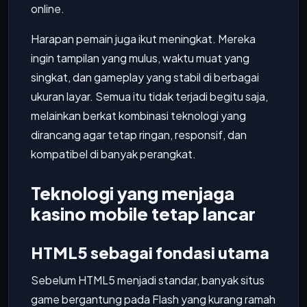
online.
Harapan pemain juga ikut meningkat. Mereka
ingin tampilan yang mulus, waktu muat yang
singkat, dan gameplay yang stabil di berbagai
ukuran layar. Semua itu tidak terjadi begitu saja,
melainkan berkat kombinasi teknologi yang
dirancang agar tetap ringan, responsif, dan
kompatibel di banyak perangkat.
Teknologi yang menjaga
kasino mobile tetap lancar
HTML5 sebagai fondasi utama
Sebelum HTML5 menjadi standar, banyak situs
game bergantung pada Flash yang kurang ramah