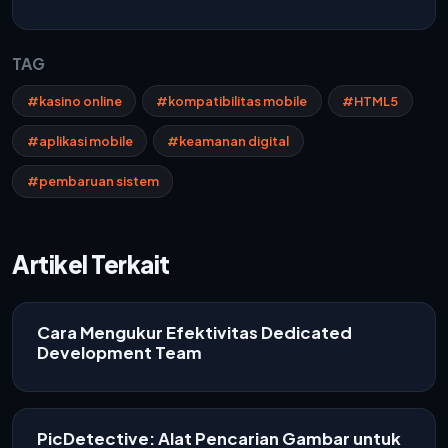
TAG
#kasino online
#kompatibilitas mobile
#HTML5
#aplikasi mobile
#keamanan digital
#pembaruan sistem
Artikel Terkait
Cara Mengukur Efektivitas Dedicated
Development Team
PicDetective: Alat Pencarian Gambar untuk