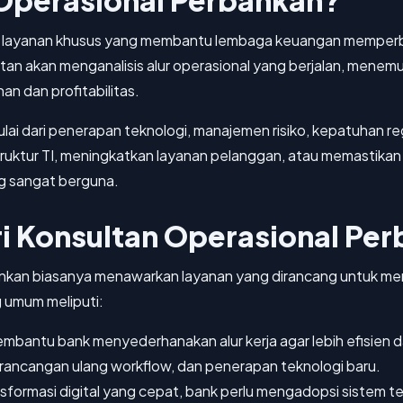
 Operasional Perbankan?
h layanan khusus yang membantu lembaga keuangan memperba
ltan akan menganalisis alur operasional yang berjalan, menemuk
n dan profitabilitas.
ai dari penerapan teknologi, manajemen risiko, kepatuhan regu
truktur TI, meningkatkan layanan pelanggan, atau memastikan
ng sangat berguna.
i Konsultan Operasional Pe
ankan biasanya menawarkan layanan yang dirancang untuk m
 umum meliputi:
bantu bank menyederhanakan alur kerja agar lebih efisien da
erancangan ulang workflow, dan penerapan teknologi baru.
sformasi digital yang cepat, bank perlu mengadopsi sistem 