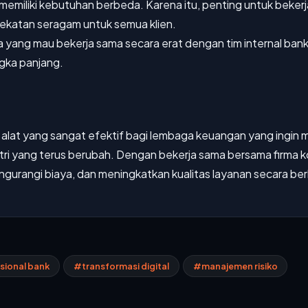
memiliki kebutuhan berbeda. Karena itu, penting untuk beker
ekatan seragam untuk semua klien.
rma yang mau bekerja sama secara erat dengan tim internal ban
ngka panjang.
 alat yang sangat efektif bagi lembaga keuangan yang ingin 
stri yang terus berubah. Dengan bekerja sama bersama firma 
gurangi biaya, dan meningkatkan kualitas layanan secara ber
ional bank
#transformasi digital
#manajemen risiko