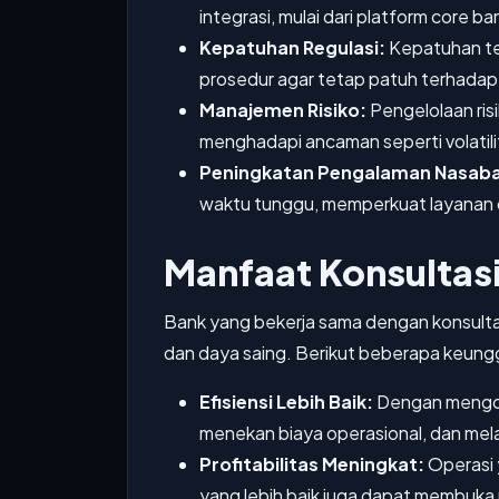
integrasi, mulai dari platform core 
Kepatuhan Regulasi:
Kepatuhan te
prosedur agar tetap patuh terhadap
Manajemen Risiko:
Pengelolaan risi
menghadapi ancaman seperti volatilita
Peningkatan Pengalaman Nasab
waktu tunggu, memperkuat layanan di
Manfaat Konsultas
Bank yang bekerja sama dengan konsult
dan daya saing. Berikut beberapa keung
Efisiensi Lebih Baik:
Dengan mengopt
menekan biaya operasional, dan mel
Profitabilitas Meningkat:
Operasi y
yang lebih baik juga dapat membuka 