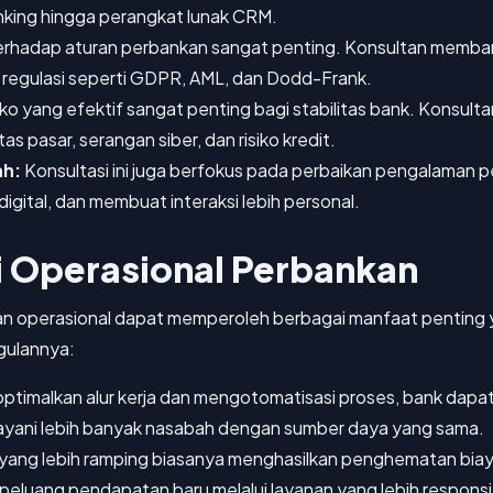
banking hingga perangkat lunak CRM.
rhadap aturan perbankan sangat penting. Konsultan memba
 regulasi seperti GDPR, AML, dan Dodd-Frank.
ko yang efektif sangat penting bagi stabilitas bank. Konsult
s pasar, serangan siber, dan risiko kredit.
ah:
Konsultasi ini juga berfokus pada perbaikan pengalaman 
gital, dan membuat interaksi lebih personal.
i Operasional Perbankan
an operasional dapat memperoleh berbagai manfaat penting 
gulannya:
imalkan alur kerja dan mengotomatisasi proses, bank dapat
ayani lebih banyak nasabah dengan sumber daya yang sama.
ang lebih ramping biasanya menghasilkan penghematan biaya ya
peluang pendapatan baru melalui layanan yang lebih responsi