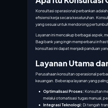
Apa Itu Konsultasi
Konsultasi operasional perbankan adala
efisiensi kerja secara keseluruhan. Konsu
yang sesuai untuk mendorong pertumbuha
Layanan ini mencakup berbagai aspek, mul
Bagi bank yang ingin memperbarui infras
konsultasi ini dapat menjadi panduan ya
Layanan Utama dar
Perusahaan konsultan operasional perb
keuangan. Beberapa layanan yang paling
Optimalisasi Proses:
Konsultan mem
melalui otomatisasi tugas manual, p
Integrasi Teknologi:
Di tengah tran