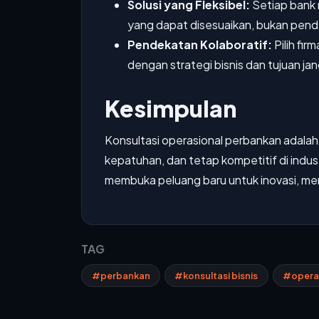
Solusi yang Fleksibel:
Setiap bank 
yang dapat disesuaikan, bukan pend
Pendekatan Kolaboratif:
Pilih fi
dengan strategi bisnis dan tujuan ja
Kesimpulan
Konsultasi operasional perbankan adalah
kepatuhan, dan tetap kompetitif di indu
membuka peluang baru untuk inovasi, men
TAG
#perbankan
#konsultasi bisnis
#operas