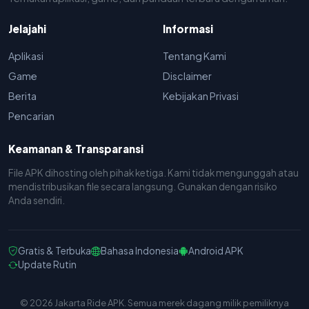
Jelajahi
Informasi
Aplikasi
Tentang Kami
Game
Disclaimer
Berita
Kebijakan Privasi
Pencarian
Keamanan & Transparansi
File APK dihosting oleh pihak ketiga. Kami tidak mengunggah atau
mendistribusikan file secara langsung. Gunakan dengan risiko
Anda sendiri.
Gratis & Terbuka
Bahasa Indonesia
Android APK
Update Rutin
© 2026 Jakarta Ride APK. Semua merek dagang milik pemiliknya