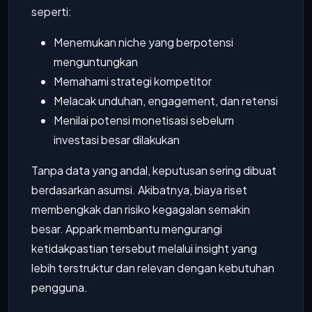
seperti:
Menemukan niche yang berpotensi
menguntungkan
Memahami strategi kompetitor
Melacak unduhan, engagement, dan retensi
Menilai potensi monetisasi sebelum
investasi besar dilakukan
Tanpa data yang andal, keputusan sering dibuat
berdasarkan asumsi. Akibatnya, biaya riset
membengkak dan risiko kegagalan semakin
besar. Appark membantu mengurangi
ketidakpastian tersebut melalui insight yang
lebih terstruktur dan relevan dengan kebutuhan
pengguna.