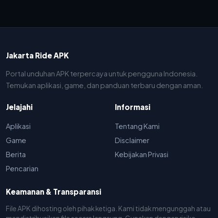
Jakarta Ride APK
Portal unduhan APK terpercaya untuk pengguna Indonesia.
Temukan aplikasi, game, dan panduan terbaru dengan aman.
Jelajahi
Informasi
Aplikasi
Tentang Kami
Game
Disclaimer
Berita
Kebijakan Privasi
Pencarian
Keamanan & Transparansi
File APK dihosting oleh pihak ketiga. Kami tidak mengunggah atau