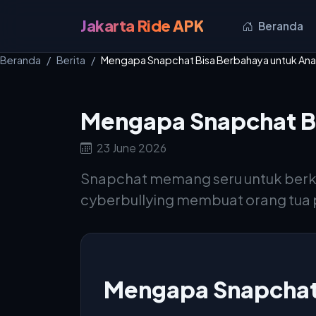
Jakarta Ride APK
Beranda
Beranda
Berita
Mengapa Snapchat Bisa Berbahaya untuk An
Mengapa Snapchat B
23 June 2026
Snapchat memang seru untuk berkomu
cyberbullying membuat orang tua 
Mengapa Snapchat 