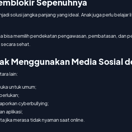
Memblokir Sepenuhnya
menjadi solusi jangka panjang yang ideal. Anak juga perlu belaja
ua bisa memilih pendekatan pengawasan, pembatasan, dan 
 secara sehat.
ak Menggunakan Media Sosial d
ara lain:
rbuka untuk umum;
iperlukan;
aporkan cyberbullying;
 aplikasi;
a jika merasa tidak nyaman saat online.