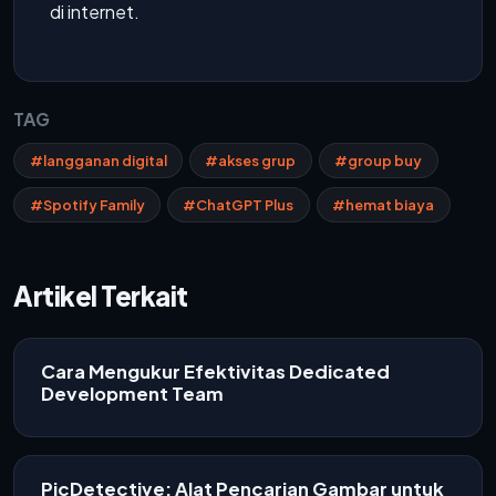
di internet.
TAG
#langganan digital
#akses grup
#group buy
#Spotify Family
#ChatGPT Plus
#hemat biaya
Artikel Terkait
Cara Mengukur Efektivitas Dedicated
Development Team
PicDetective: Alat Pencarian Gambar untuk