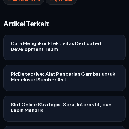
Artikel Terkait
Cara Mengukur Efektivitas Dedicated
Development Team
PicDetective: Alat Pencarian Gambar untuk
Menelusuri Sumber Asli
Slot Online Strategis: Seru, Interaktif, dan
Lebih Menarik