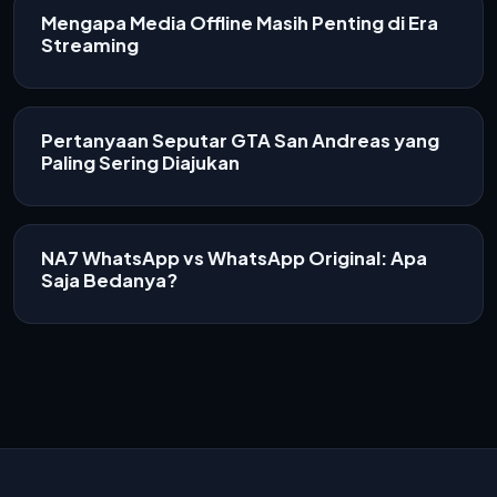
Mengapa Media Offline Masih Penting di Era
Streaming
Pertanyaan Seputar GTA San Andreas yang
Paling Sering Diajukan
NA7 WhatsApp vs WhatsApp Original: Apa
Saja Bedanya?