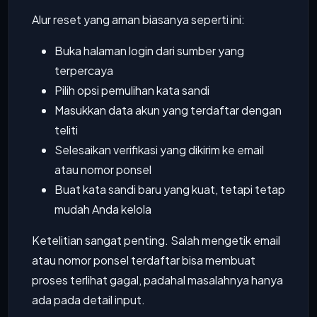
Alur reset yang aman biasanya seperti ini:
Buka halaman login dari sumber yang
terpercaya
Pilih opsi pemulihan kata sandi
Masukkan data akun yang terdaftar dengan
teliti
Selesaikan verifikasi yang dikirim ke email
atau nomor ponsel
Buat kata sandi baru yang kuat, tetapi tetap
mudah Anda kelola
Ketelitian sangat penting. Salah mengetik email
atau nomor ponsel terdaftar bisa membuat
proses terlihat gagal, padahal masalahnya hanya
ada pada detail input.