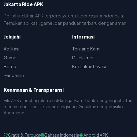
Jakarta Ride APK
Portal unduhan APK terpercaya untuk pengguna Indonesia.
Temukan aplikasi, game, dan panduan terbaru dengan aman.
Jelajahi
Informasi
Aplikasi
Tentang Kami
Game
Disclaimer
Berita
Kebijakan Privasi
Pencarian
Keamanan & Transparansi
File APK dihosting oleh pihak ketiga. Kami tidak mengunggah atau
mendistribusikan file secara langsung. Gunakan dengan risiko
Anda sendiri.
Gratis & Terbuka
Bahasa Indonesia
Android APK