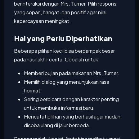
berinteraksi dengan Mrs. Turner. Pilih respons
yang sopan, hangat, dan positif agar nilai
kepercayaan meningkat.
Hal yang Perlu Diperhatikan
Beberapa pilihan kecil bisa berdampak besar
pada hasil akhir cerita. Cobalah untuk:
Memberi pujian pada makanan Mrs. Turner.
Memilih dialog yang menunjukkan rasa
hormat.
Sering berbicara dengan karakter penting
untuk membuka informasi baru.
Mencatat pilihan yang berhasil agar mudah
dicoba ulang di jalur berbeda.
Dengan melakukan ini, Anda bisa melihat variasi