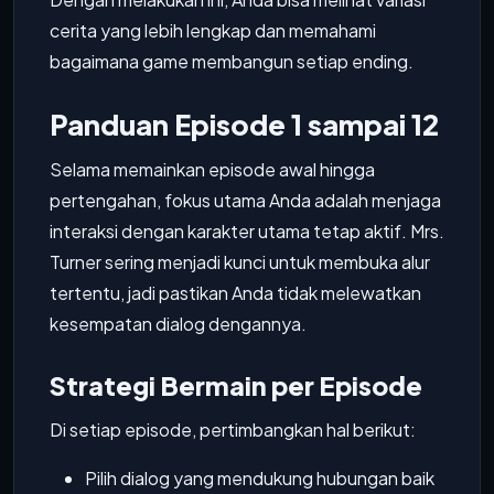
cerita yang lebih lengkap dan memahami
bagaimana game membangun setiap ending.
Panduan Episode 1 sampai 12
Selama memainkan episode awal hingga
pertengahan, fokus utama Anda adalah menjaga
interaksi dengan karakter utama tetap aktif. Mrs.
Turner sering menjadi kunci untuk membuka alur
tertentu, jadi pastikan Anda tidak melewatkan
kesempatan dialog dengannya.
Strategi Bermain per Episode
Di setiap episode, pertimbangkan hal berikut:
Pilih dialog yang mendukung hubungan baik