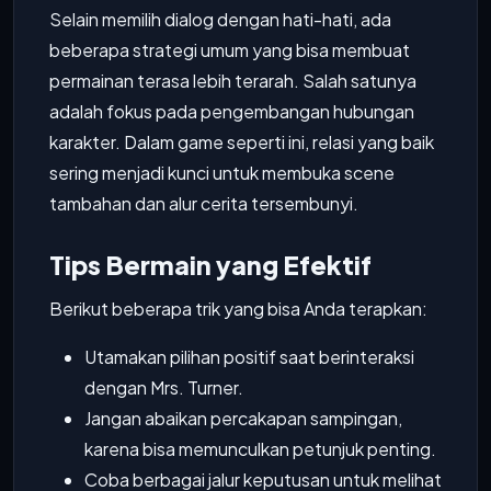
Selain memilih dialog dengan hati-hati, ada
beberapa strategi umum yang bisa membuat
permainan terasa lebih terarah. Salah satunya
adalah fokus pada pengembangan hubungan
karakter. Dalam game seperti ini, relasi yang baik
sering menjadi kunci untuk membuka scene
tambahan dan alur cerita tersembunyi.
Tips Bermain yang Efektif
Berikut beberapa trik yang bisa Anda terapkan:
Utamakan pilihan positif saat berinteraksi
dengan Mrs. Turner.
Jangan abaikan percakapan sampingan,
karena bisa memunculkan petunjuk penting.
Coba berbagai jalur keputusan untuk melihat