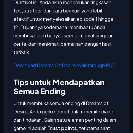
Di artikel ini, Anda akan menemukan ringkasan
tips, strategi, dan cara bermain yang lebih
efektif untuk menyelesaikan episode 1 hingga
12. Tujuannya sederhana: membantu Anda
membuka lebih banyak scene, memahami jalur
cerita, dan menikmati permainan dengan hasil
terbaik.
Download Dreams Of Desire Walkthrough PDF
Tips untuk Mendapatkan
Semua Ending
Untuk membuka semua ending di Dreams of
Desire, Anda perlu cermat dalam memilih dialog
dan tindakan. Salah satu elemen penting dalam
game ini adalah
Trust points
, terutama saat