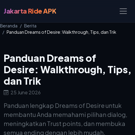
Jakarta Ride APK
Beranda
Berita
Panduan Dreams of Desire: Walkthrough, Tips, dan Trik
Panduan Dreams of
Desire: Walkthrough, Tips,
dan Trik
25 June 2026
Panduan lengkap Dreams of Desire untuk
membantu Anda memahami pilihan dialog,
meningkatkan Trust points, dan membuka
semua ending dengan lebih mudah.