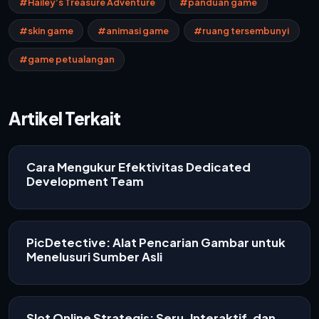
#Hailey’s Treasure Adventure
#panduan game
#skin game
#animasi game
#ruang tersembunyi
#game petualangan
Artikel Terkait
Cara Mengukur Efektivitas Dedicated
Development Team
PicDetective: Alat Pencarian Gambar untuk
Menelusuri Sumber Asli
Slot Online Strategis: Seru, Interaktif, dan