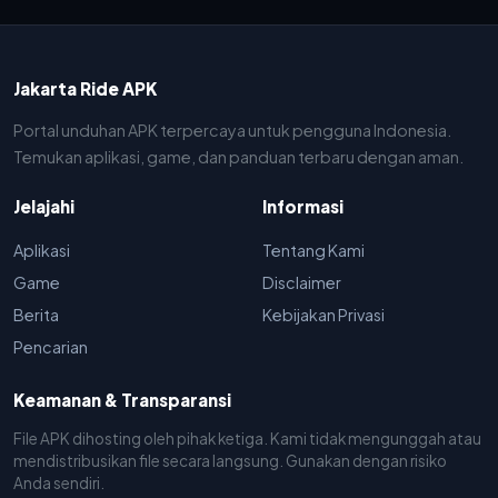
Jakarta Ride APK
Portal unduhan APK terpercaya untuk pengguna Indonesia.
Temukan aplikasi, game, dan panduan terbaru dengan aman.
Jelajahi
Informasi
Aplikasi
Tentang Kami
Game
Disclaimer
Berita
Kebijakan Privasi
Pencarian
Keamanan & Transparansi
File APK dihosting oleh pihak ketiga. Kami tidak mengunggah atau
mendistribusikan file secara langsung. Gunakan dengan risiko
Anda sendiri.