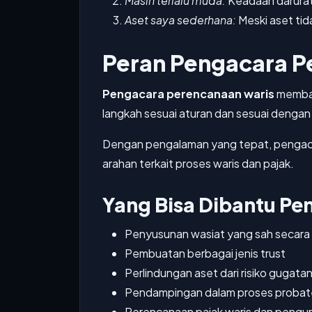
Masih terlalu muda:
Keadaan darurat b
Aset saya sederhana:
Meski aset tid
Peran Pengacara P
Pengacara perencanaan waris
memban
langkah sesuai aturan dan sesuai dengan
Dengan pengalaman yang tepat, pengaca
arahan terkait proses waris dan pajak.
Yang Bisa Dibantu Pe
Penyusunan wasiat yang sah secara
Pembuatan berbagai jenis trust
Perlindungan aset dari risiko gugatan
Pendampingan dalam proses probat
Perencanaan pajak waris dan pengu