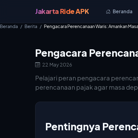
Jakarta Ride APK
Beranda
Beranda
Berita
Pengacara Perencanaan Waris: Amankan Mas
Pengacara Perencan
22 May 2026
Pelajari peran pengacara perencan
perencanaan pajak agar masa depa
Pentingnya Perenc