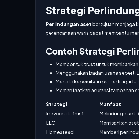
Strategi Perlindun
Perlindungan aset
bertujuan menjaga ke
perencanaan waris dapat membantu memil
Contoh Strategi Perl
Membentuk trust untuk memisahkan 
Menggunakan badan usaha seperti LL
Menata kepemilikan properti agar le
Memanfaatkan asuransi tambahan se
Strategi
Manfaat
Irrevocable trust
Melindungi aset d
LLC
Memisahkan aset p
Homestead
Memberi perlindu