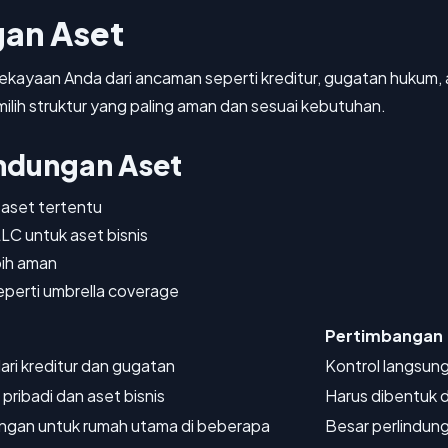
gan Aset
kayaan Anda dari ancaman seperti kreditur, gugatan hukum, a
ih struktur yang paling aman dan sesuai kebutuhan.
indungan Aset
aset tertentu
C untuk aset bisnis
bih aman
perti umbrella coverage
Pertimbangan
ari kreditur dan gugatan
Kontrol langsung
ribadi dan aset bisnis
Harus dibentuk 
ngan untuk rumah utama di beberapa
Besar perlindun