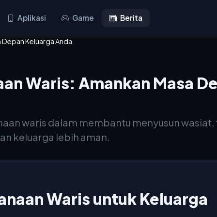
Aplikasi
Game
Berita
a Depan Keluarga Anda
aan Waris: Amankan Masa De
aan waris dalam membantu menyusun wasiat, tr
n keluarga lebih aman.
anaan Waris untuk Keluarga