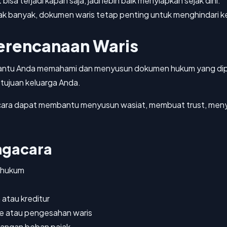
isa terjadi kapan saja, jadi lebih baik menyiapkan sejak dini.
ak banyak, dokumen waris tetap penting untuk menghindari 
erencanaan Waris
tu Anda memahami dan menyusun dokumen hukum yang dipe
 tujuan keluarga Anda.
ra dapat membantu menyusun wasiat, membuat trust, menyi
ngacara
 hukum
 atau kreditur
e atau pengesahan waris
rangan beban pajak