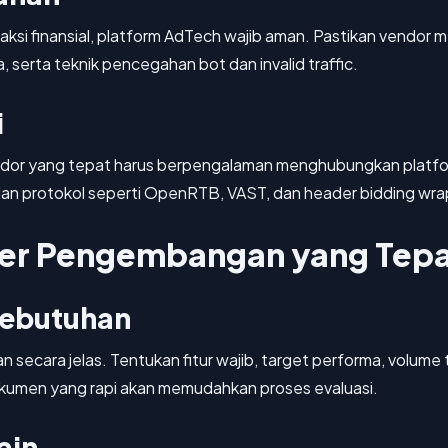
saksi finansial, platform AdTech wajib aman. Pastikan vendo
 serta teknik pencegahan bot dan invalid traffic.
i
 Vendor yang tepat harus berpengalaman menghubungkan plat
I dan protokol seperti OpenRTB, VAST, dan header bidding wra
ner Pengembangan yang Tep
Kebutuhan
secara jelas. Tentukan fitur wajib, target performa, volume 
okumen yang rapi akan memudahkan proses evaluasi.
ain