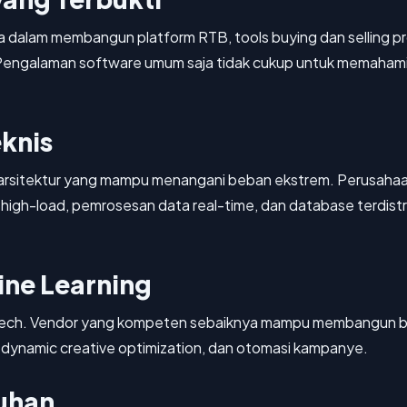
yata dalam membangun platform RTB, tools buying dan selling 
 Pengalaman software umum saja tidak cukup untuk memahami 
eknis
sitektur yang mampu menangani beban ekstrem. Perusahaan
m high-load, pemrosesan data real-time, dan database terdistri
ine Learning
dTech. Vendor yang kompeten sebaiknya mampu membangun bid
, dynamic creative optimization, dan otomasi kampanye.
uhan