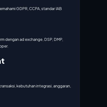
r memahami GDPR, CCPA, standar IAB
form dengan ad exchange, DSP, DMP,
pper.
at
transaksi, kebutuhan integrasi, anggaran,