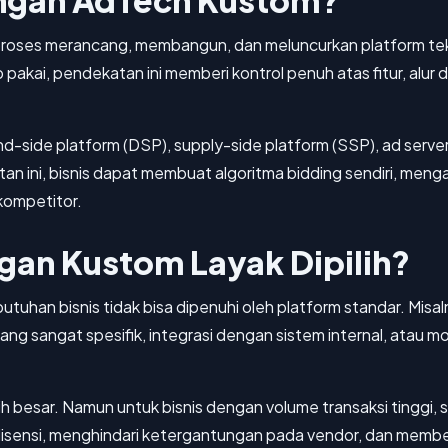
ngan AdTech Kustom?
ses merancang, membangun, dan meluncurkan platform tekno
p pakai, pendekatan ini memberi kontrol penuh atas fitur, alur
-side platform (DSP), supply-side platform (SSP), ad serve
n ini, bisnis dapat membuat algoritma bidding sendiri, menga
 kompetitor.
an Kustom Layak Dipilih?
uhan bisnis tidak bisa dipenuhi oleh platform standar. Mis
an yang sangat spesifik, integrasi dengan sistem internal, ata
bih besar. Namun untuk bisnis dengan volume transaksi tinggi, s
lisensi, menghindari ketergantungan pada vendor, dan membe