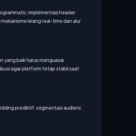
programmatic, implementasi header
mekanisme lelang real-time dan alur
 yang baik harus menguasai
busi agar platform tetap stabil saat
ding prediktif, segmentasi audiens