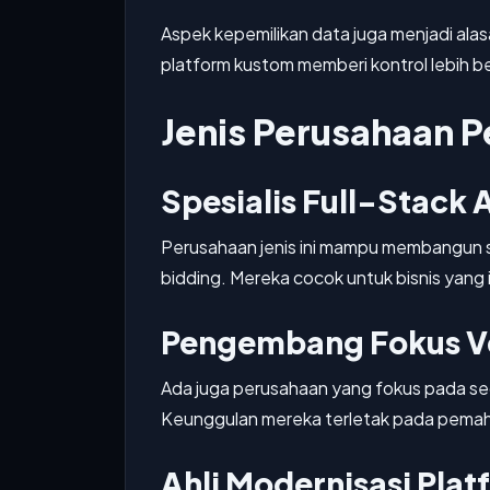
Aspek kepemilikan data juga menjadi alas
platform kustom memberi kontrol lebih 
Jenis Perusahaan
Spesialis Full-Stack
Perusahaan jenis ini mampu membangun se
bidding. Mereka cocok untuk bisnis yang
Pengembang Fokus Ve
Ada juga perusahaan yang fokus pada seg
Keunggulan mereka terletak pada pemaham
Ahli Modernisasi Plat