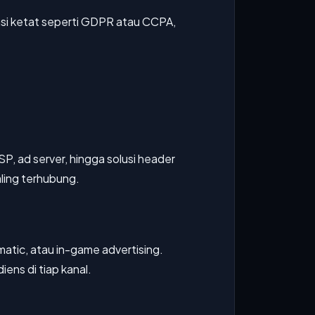
lasi ketat seperti GDPR atau CCPA,
, ad server, hingga solusi header
ling terhubung.
atic, atau in-game advertising.
ens di tiap kanal.