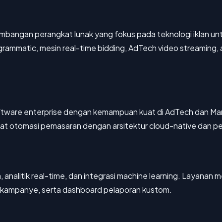
bangan perangkat lunak yang fokus pada teknologi iklan unt
ammatic, mesin real-time bidding, AdTech video streaming, au
tware enterprise dengan kemampuan kuat di AdTech dan Ma
 alat otomasi pemasaran dengan arsitektur cloud-native dan 
, analitik real-time, dan integrasi machine learning. Laya
asi kampanye, serta dashboard pelaporan kustom.