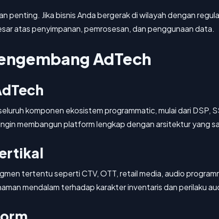
an penting. Jika bisnis Anda bergerak di wilayah dengan regu
besar atas penyimpanan, pemrosesan, dan penggunaan data.
 Pengembang AdTech
 AdTech
luruh komponen ekosistem programmatic, mulai dari DSP, SSP
 ingin membangun platform lengkap dengan arsitektur yang sa
rtikal
men tertentu seperti CTV, OTT, retail media, audio programm
an mendalam terhadap karakter inventaris dan perilaku audi
form