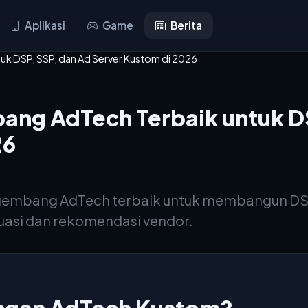
Aplikasi
Game
Berita
k DSP, SSP, dan Ad Server Kustom di 2026
ng AdTech Terbaik untuk DS
26
embang AdTech terbaik untuk membangun DSP, 
luasi dan rekomendasi vendor.