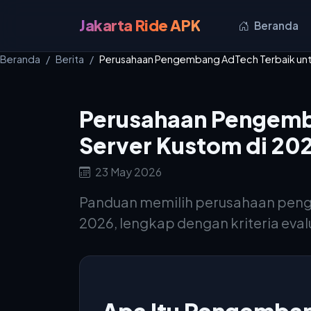
Jakarta Ride APK
Beranda
Beranda
Berita
Perusahaan Pengembang AdTech Terbaik untu
Perusahaan Pengemba
Server Kustom di 20
23 May 2026
Panduan memilih perusahaan peng
2026, lengkap dengan kriteria eva