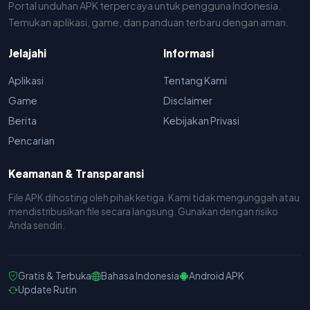
Portal unduhan APK terpercaya untuk pengguna Indonesia.
Temukan aplikasi, game, dan panduan terbaru dengan aman.
Jelajahi
Informasi
Aplikasi
Tentang Kami
Game
Disclaimer
Berita
Kebijakan Privasi
Pencarian
Keamanan & Transparansi
File APK dihosting oleh pihak ketiga. Kami tidak mengunggah atau
mendistribusikan file secara langsung. Gunakan dengan risiko
Anda sendiri.
Gratis & Terbuka
Bahasa Indonesia
Android APK
Update Rutin