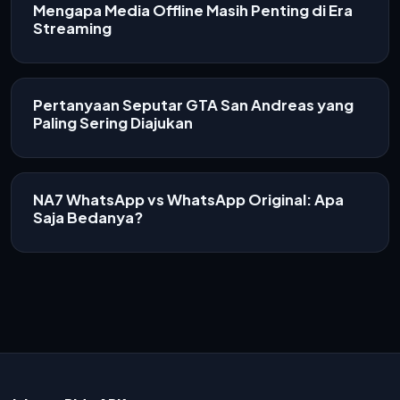
Mengapa Media Offline Masih Penting di Era
Streaming
Pertanyaan Seputar GTA San Andreas yang
Paling Sering Diajukan
NA7 WhatsApp vs WhatsApp Original: Apa
Saja Bedanya?