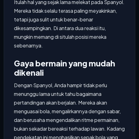
Itulah hal yang sejak lama melekat pada Spanyol.
Mereka tidak selalu terasa paling meyakinkan,
tetapi juga sulit untuk benar-benar
dikesampingkan. Di antara dua reaksi itu,
mungkin memang di situlah posisi mereka
sebenarnya.
Gaya bermain yang mudah
dikenali
Dengan Spanyol, Anda hampir tidak perlu
menunggu lama untuk tahu bagaimana
pertandingan akan berjalan. Mereka akan
menguasai bola, mengalirkannya dengan sabar,
dan berusaha mengendalikan ritme permainan,
bukan sekadar bereaksi terhadap lawan. Kadang
pendekatan ini menghasilkan sepak bola yang