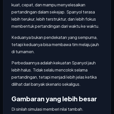
kuat, cepat, dan mampu menyelesaikan
pertandingan dalam sekejap. Spanyol terasa
lebih terukur, lebih terstruktur, dan lebih fokus
membentuk pertandingan dari waktu ke waktu.
Keduanya bukan pendekatan yang sempurna,
tetapi keduanya bisa membawa tim melaju jauh
di turnamen.
Perbedaannya adalah kekuatan Spanyol jauh
lebih halus. Tidak selalu mencolok selama
pertandingan, tetapi menjadi lebih jelas ketika
dilihat dari banyak skenario sekaligus.
Gambaran yang lebih besar
Di sinilah simulasi memberi nilai tambah.