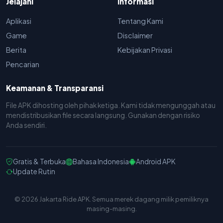
Jelajahi
Informasi
Aplikasi
Tentang Kami
Game
Disclaimer
Berita
Kebijakan Privasi
Pencarian
Keamanan & Transparansi
File APK dihosting oleh pihak ketiga. Kami tidak mengunggah atau
mendistribusikan file secara langsung. Gunakan dengan risiko
Anda sendiri.
Gratis & Terbuka
Bahasa Indonesia
Android APK
Update Rutin
© 2026 Jakarta Ride APK. Semua merek dagang milik pemiliknya
masing-masing.