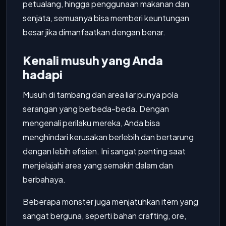
petualang, hingga penggunaan makanan dan
senjata, semuanya bisa memberi keuntungan
besar jika dimanfaatkan dengan benar.
Kenali musuh yang Anda
hadapi
Musuh di tambang dan area liar punya pola
serangan yang berbeda-beda. Dengan
mengenali perilaku mereka, Anda bisa
menghindari kerusakan berlebih dan bertarung
dengan lebih efisien. Ini sangat penting saat
menjelajahi area yang semakin dalam dan
berbahaya.
Beberapa monster juga menjatuhkan item yang
sangat berguna, seperti bahan crafting, ore,