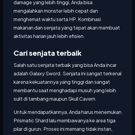
damage yang lebih tinggi, Anda bisa
mengalahkan monster lebih cepat dan
menghemat waktu serta HP. Kombinasi
makanan dan senjata yang tepat akan membuat
aktivitas harian jauh lebih efisien.
Cari senjata terbaik
Salah satu senjata terbaik yang bisa Anda incar
adalah Galaxy Sword. Senjata ini sangat terkenal
karena kekuatannya yang tinggi dan sangat
membantu saat menghadapi musuh yang lebih
sulit di tambang maupun Skull Cavern.
Untuk mendapatkannya, Anda harus menemukan
Prismatic Shard lalu membawanya ke area tiga
pilar di gurun. Proses ini memang tidak instan,