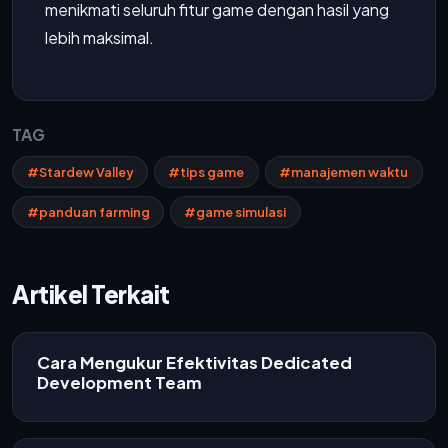
menikmati seluruh fitur game dengan hasil yang
lebih maksimal.
TAG
#Stardew Valley
#tips game
#manajemen waktu
#panduan farming
#game simulasi
Artikel Terkait
Cara Mengukur Efektivitas Dedicated
Development Team