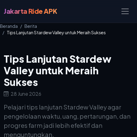
Jakarta Ride APK
Beranda
Berita
Tips Lanjutan Stardew Valley untuk Meraih Sukses
Tips Lanjutan Stardew
Valley untuk Meraih
Sukses
28 June 2026
Pelajari tips lanjutan Stardew Valley agar
pengelolaan waktu, uang, pertarungan, dan
progres farm jadi lebih efektif dan
menguntungkan.