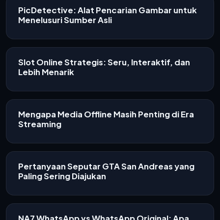
PicDetective: Alat Pencarian Gambar untuk
Menelusuri Sumber Asli
Slot Online Strategis: Seru, Interaktif, dan
Lebih Menarik
Mengapa Media Offline Masih Penting di Era
Streaming
Pertanyaan Seputar GTA San Andreas yang
Paling Sering Diajukan
NA7 WhatsApp vs WhatsApp Original: Apa