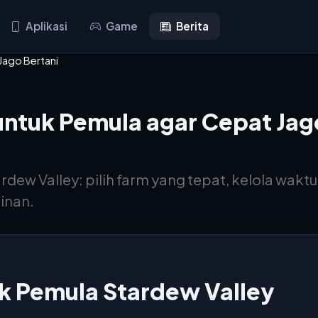
Aplikasi
Game
Berita
Jago Bertani
untuk Pemula agar Cepat Jag
ew Valley: pilih farm yang tepat, kelola waktu
ainan.
k Pemula Stardew Valley