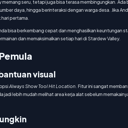
y memang seru, tetapi juga bisa terasa membingungkan. Ada ba
ber daya, hingga berinteraksi dengan warga desa. Jika And
 hari pertama.
nda bisa berkembang cepat dan menghasilkan keuntungan stabi
mainan dan memaksimalkan setiap hari di Stardew Valley.
 Pemula
bantuan visual
 opsi
Always Show Tool Hit Location
. Fitur ini sangat memb
di lebih mudah melihat area kerja alat sebelum memakainya,
mungkin