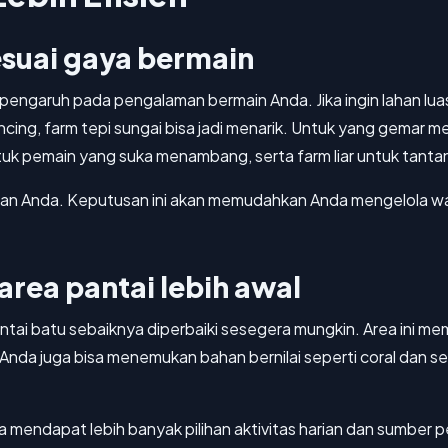
sesuai gaya bermain
erpengaruh pada pengalaman bermain Anda. Jika ingin lahan lu
ncing, farm tepi sungai bisa jadi menarik. Untuk yang gemar m
ntuk pemain yang suka menambang, serta farm liar untuk tan
tujuan Anda. Keputusan ini akan memudahkan Anda mengelola 
area pantai lebih awal
ntai batu sebaiknya diperbaiki sesegera mungkin. Area ini me
nda juga bisa menemukan bahan bernilai seperti coral dan sea
a mendapat lebih banyak pilihan aktivitas harian dan sumber