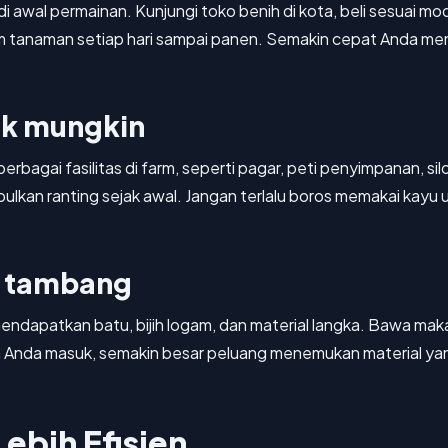
awal permainan. Kunjungi toko benih di kota, beli sesuai modal
ram tanaman setiap hari sampai panen. Semakin cepat Anda m
ak mungkin
agai fasilitas di farm, seperti pagar, peti penyimpanan, sil
n ranting sejak awal. Jangan terlalu boros memakai kayu un
e tambang
ndapatkan batu, bijih logam, dan material langka. Bawa mak
 Anda masuk, semakin besar peluang menemukan material yan
ebih Efisien