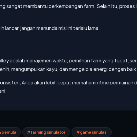
yang sangat membantu perkembangan farm. Selain itu, proses i
h lancar, jangan menunda misi ini terlalu lama.
alley adalah manajemen waktu, pemilihan farm yang tepat, se
 benih, mengumpulkan kayu, dan mengelola energi dengan baik
konsisten, Anda akan lebih cepat memahami ritme permainan
ni.
 pemula
#farming simulator
#game simulasi