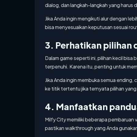
dialog, dan langkah-langkah yang harus 
Jika Anda ingin mengikuti alur dengan le
bisa menyesuaikan keputusan sesuai rout
3. Perhatikan pilihan
Dalam game seperti ini, pilihan kecil bi
terpenuhi. Karena itu, penting untuk me
Jika Anda ingin membuka semua ending,
ke titik tertentu jika ternyata pilihan yan
4. Manfaatkan pandua
Milfy City memiliki beberapa pembaruan v
pastikan walkthrough yang Anda gunakan