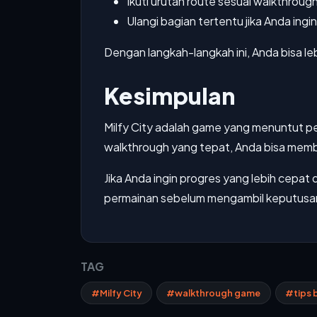
Ikuti urutan route sesuai walkthroug
Ulangi bagian tertentu jika Anda in
Dengan langkah-langkah ini, Anda bisa 
Kesimpulan
Milfy City adalah game yang menuntut perh
walkthrough yang tepat, Anda bisa membu
Jika Anda ingin progres yang lebih cepa
permainan sebelum mengambil keputusan
TAG
#Milfy City
#walkthrough game
#tips 