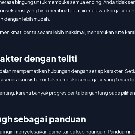
erasa bingung untuk membuka semua ending, Anda tidak sendi
konsekuensi yang bisa membuat pemain melewatkan jalur penti
n dengan lebih mudah.
a menikmati cerita secara lebih maksimal, menemukan rute kar
arakter dengan teliti
 adalah memperhatikan hubungan dengan setiap karakter. Setia
si secara konsisten untuk membuka semua jalur yang tersedia
enting, karena banyak progres cerita bergantung pada piliha
ugh sebagai panduan
ngin menyelesaikan game tanpa kebingungan. Panduan ini bia