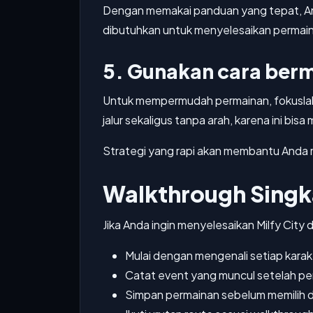
Dengan memakai panduan yang tepat, And
dibutuhkan untuk menyelesaikan permai
5. Gunakan cara berm
Untuk mempermudah permainan, fokuslah p
jalur sekaligus tanpa arah, karena ini bi
Strategi yang rapi akan membantu Anda m
Walkthrough Singka
Jika Anda ingin menyelesaikan Milfy City
Mulai dengan mengenali setiap karakt
Catat event yang muncul setelah pe
Simpan permainan sebelum memilih d