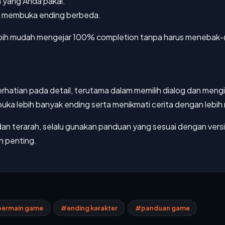
h yang Anda pakai.
gin membuka ending berbeda.
lebih mudah mengejar 100% completion tanpa harus menebak-n
atian pada detail, terutama dalam memilih dialog dan mengikut
ka lebih banyak ending serta menikmati cerita dengan lebih
t dan terarah, selalu gunakan panduan yang sesuai dengan ve
 penting.
bermain game
#ending karakter
#panduan game