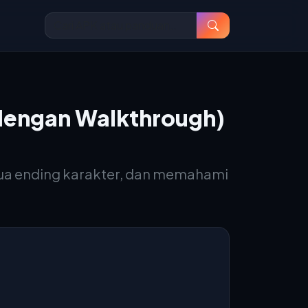
 dengan Walkthrough)
ua ending karakter, dan memahami