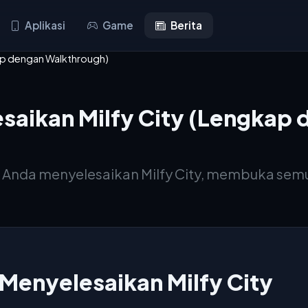
Aplikasi
Game
Berita
kap dengan Walkthrough)
esaikan Milfy City (Lengkap
Anda menyelesaikan Milfy City, membuka sem
k Menyelesaikan Milfy City