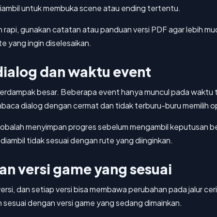
diambil untuk membuka scene atau ending tertentu.
bih rapi, gunakan catatan atau panduan versi PDF agar lebih 
e yang ingin diselesaikan.
 dialog dan waktu event
sa berdampak besar. Beberapa event hanya muncul pada waktu 
mbaca dialog dengan cermat dan tidak terburu-buru memilih op
 cobalah menyimpan progres sebelum mengambil keputusan be
g diambil tidak sesuai dengan rute yang diinginkan.
n versi game yang sesuai
ersi, dan setiap versi bisa membawa perubahan pada jalur cer
 sesuai dengan versi game yang sedang dimainkan.