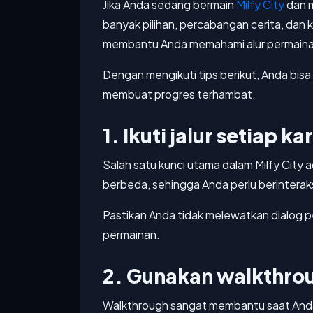
Jika Anda sedang bermain
Milfy City
dan m
banyak pilihan, percabangan cerita, dan 
membantu Anda memahami alur permaina
Dengan mengikuti tips berikut, Anda bis
membuat progres terhambat.
1. Ikuti jalur setiap k
Salah satu kunci utama dalam Milfy City
berbeda, sehingga Anda perlu berinterak
Pastikan Anda tidak melewatkan dialog p
permainan.
2. Gunakan walkthro
Walkthrough sangat membantu saat Anda i