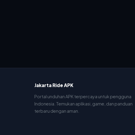
Jakarta Ride APK
Portal unduhan APK terpercaya untuk pengguna
Indonesia. Temukan aplikasi, game, dan panduan
terbaru dengan aman.