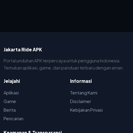
Jakarta Ride APK
Portal unduhan APK terpercaya untuk pengguna Indonesia.
Temukan aplikasi, game, dan panduan terbaru dengan aman.
Jelajahi
Informasi
Aplikasi
Tentang Kami
Game
Disclaimer
Berita
Kebijakan Privasi
Pencarian
Keamanan & Transparansi