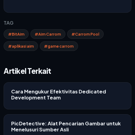
TAG
#BitAim
#Aim Carrom
#Carrom Pool
#aplikasi aim
#game carrom
Artikel Terkait
Cara Mengukur Efektivitas Dedicated
Development Team
PicDetective: Alat Pencarian Gambar untuk
Menelusuri Sumber Asli