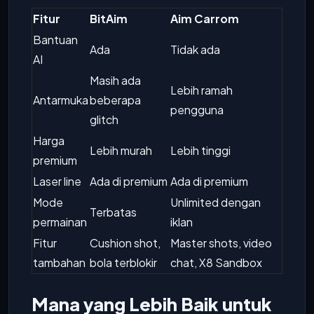
Fitur
BitAim
Aim Carrom
Bantuan
Ada
Tidak ada
AI
Masih ada
Lebih ramah
Antarmuka
beberapa
pengguna
glitch
Harga
Lebih murah
Lebih tinggi
premium
Laser line
Ada di premium
Ada di premium
Mode
Unlimited dengan
Terbatas
permainan
iklan
Fitur
Cushion shot,
Master shots, video
tambahan
bola terblokir
chat, X8 Sandbox
Mana yang Lebih Baik untuk