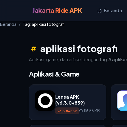
Jakarta Ride APK
Beranda
Beranda
Tag: aplikasi fotografi
aplikasi fotografi
Aplikasi, game, dan artikel dengan tag
#aplikas
Aplikasi & Game
Lensa APK
(v6.3.0+859)
116.56 MB
v6.3.0+859