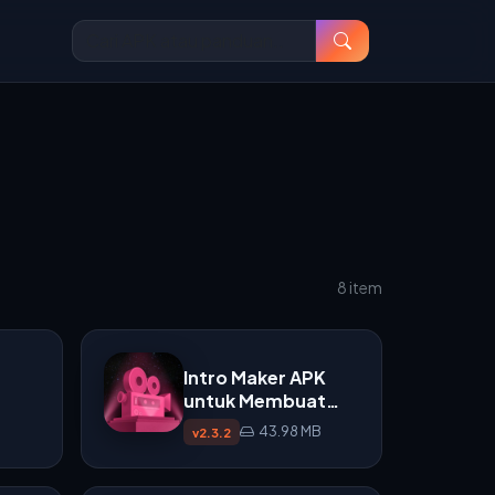
8 item
Intro Maker APK
untuk Membuat
B
Intro Video di
43.98 MB
v2.3.2
Android