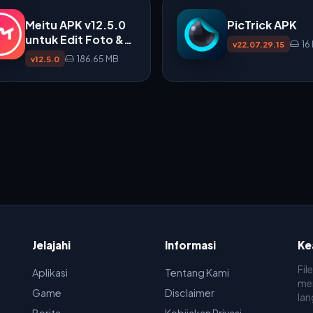
Meitu APK v12.5.0
PicTrick APK
untuk Edit Foto &
16
v22.07.29.15
Video
186.65 MB
v12.5.0
Jelajahi
Informasi
Ke
Fil
Aplikasi
Tentang Kami
men
Game
Disclaimer
lan