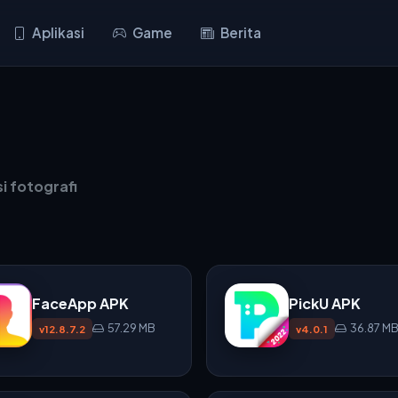
Aplikasi
Game
Berita
i fotografi
FaceApp APK
PickU APK
57.29 MB
36.87 M
v12.8.7.2
v4.0.1