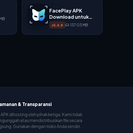
FacePlay APK
Download untuk
 MB
Android
137.03 MB
v5.4.8
amanan & Transparansi
e APK dihosting oleh pihak ketiga. Kami tidak
gunggah atau mendistribusikan file secara
gsung. Gunakan dengan risiko Anda sendiri.