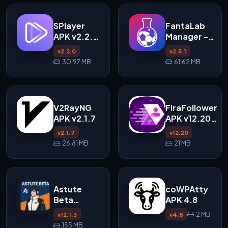
SPlayer
FantaLab
APK v2.2.0
Manager -
untuk
Fantacalcio
v2.2.0
v2.5.1
Android
APK
30.97 MB
61.62 MB
V2RayNG
FiraFollower
APK v2.1.7
APK v12.20
untuk
v2.1.7
v12.20
Android
26.81 MB
21 MB
Astute
coWPAtty
Beta
APK 4.8
Server APK
2 MB
v12.1.3
v4.8
v12.1.3
155 MB