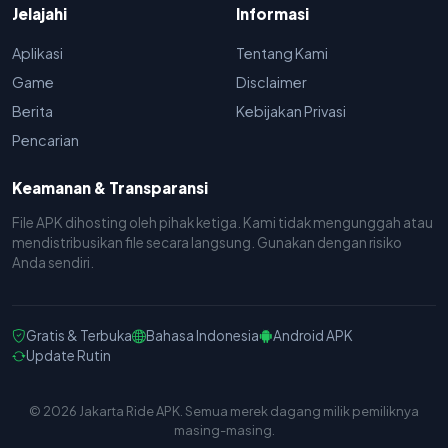
Jelajahi
Informasi
Aplikasi
Tentang Kami
Game
Disclaimer
Berita
Kebijakan Privasi
Pencarian
Keamanan & Transparansi
File APK dihosting oleh pihak ketiga. Kami tidak mengunggah atau
mendistribusikan file secara langsung. Gunakan dengan risiko
Anda sendiri.
Gratis & Terbuka
Bahasa Indonesia
Android APK
Update Rutin
© 2026 Jakarta Ride APK. Semua merek dagang milik pemiliknya
masing-masing.