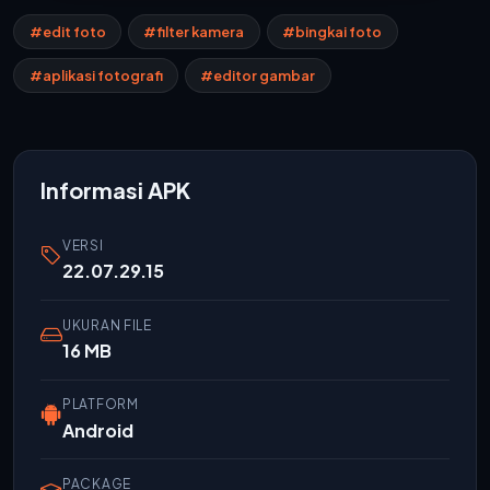
#edit foto
#filter kamera
#bingkai foto
#aplikasi fotografi
#editor gambar
Informasi APK
VERSI
22.07.29.15
UKURAN FILE
16 MB
PLATFORM
Android
PACKAGE