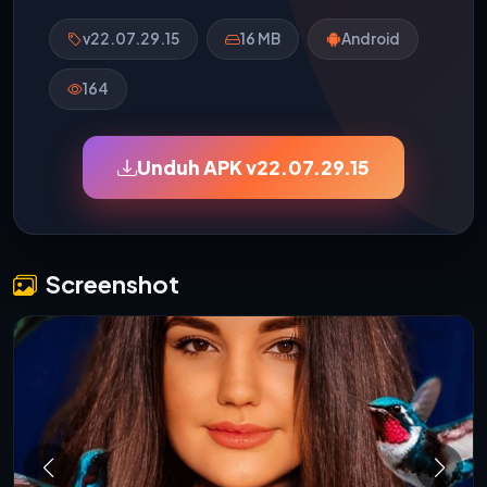
v22.07.29.15
16 MB
Android
164
Unduh APK v22.07.29.15
Screenshot