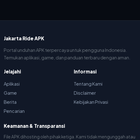
Jakarta Ride APK
Portal unduhan APK terpercaya untuk pengguna Indonesia.
Temukan aplikasi, game, dan panduan terbaru dengan aman.
Jelajahi
Informasi
Aplikasi
Tentang Kami
Game
Disclaimer
Berita
Kebijakan Privasi
Pencarian
Keamanan & Transparansi
File APK dihosting oleh pihak ketiga. Kami tidak mengunggah atau