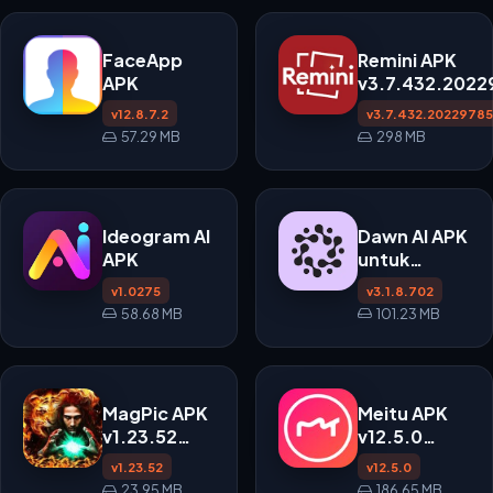
dengan Efek
AI
FaceApp
Remini APK
APK
v3.7.432.2022
untuk Android
v12.8.7.2
v3.7.432.2022978
57.29 MB
298 MB
Ideogram AI
Dawn AI APK
APK
untuk
Android
v1.0275
v3.1.8.702
58.68 MB
101.23 MB
MagPic APK
Meitu APK
v1.23.52
v12.5.0
untuk
untuk Edit
v1.23.52
v12.5.0
Android
Foto &
23.95 MB
186.65 MB