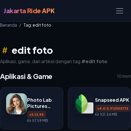
Jakarta Ride APK
Beranda
Tag: edit foto
edit foto
Aplikasi, game, dan artikel dengan tag
#edit foto
Aplikasi & Game
10 item
Photo Lab
Snapseed APK
Pictures
v4.0.0.912303713
APK
101.34 MB
v3.13.95
v3.13.95
57.59 MB
untuk Edit
Foto