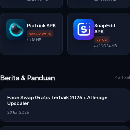
Video
PicTrick APK
SnapEdit
APK
v22.07.29.15
16 MB
v7.6.6
100.14 MB
Berita & Panduan
4 artikel
Face Swap Gratis Terbaik 2026 + AI Image
Upscaler
28 Jun 2026