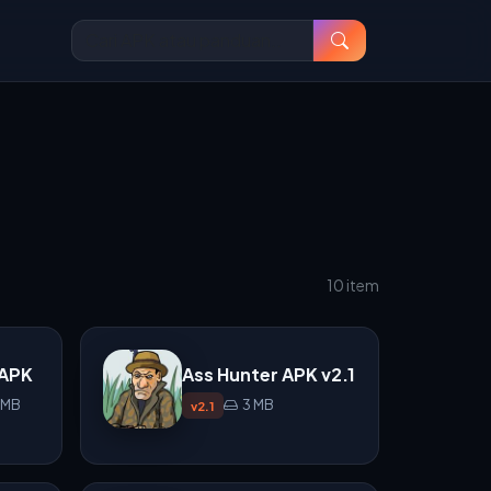
10 item
 APK
Ass Hunter APK v2.1
2 MB
3 MB
v2.1