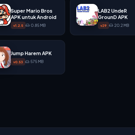
Super Mario Bros
LAB2 UndeR
APK untuk Android
GrounD APK
0.85 MB
20.2 MB
v1.2.5
v29
Jump Harem APK
575 MB
v0.53