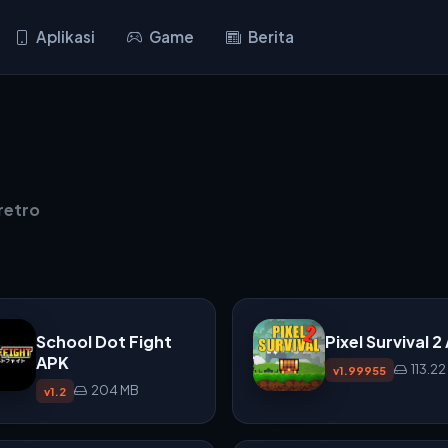
Aplikasi
Game
Berita
retro
School Dot Fight
Pixel Survival 2
APK
113.2
v1.99955
204 MB
v1.2