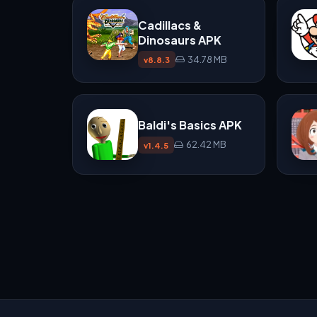
Cadillacs &
Dinosaurs APK
34.78 MB
v8.8.3
Baldi's Basics APK
62.42 MB
v1.4.5