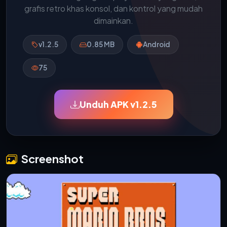
grafis retro khas konsol, dan kontrol yang mudah
dimainkan.
v1.2.5
0.85 MB
Android
75
Unduh APK v1.2.5
Screenshot