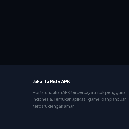
Jakarta Ride APK
Portal unduhan APK terpercaya untuk pengguna
Indonesia. Temukan aplikasi, game, dan panduan
terbaru dengan aman.