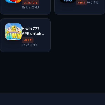
APK
51 MB
v1.317.0.2
v55.1
152.12 MB
Hiwin 777
APK untuk
Android
v5.1.7
26.3 MB