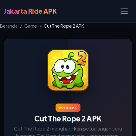
Jakarta Ride APK
Beranda
Game
Cut The Rope 2 APK
MOD APK
Cut The Rope 2 APK
Cut The Rope 2 menghadirkan petualangan seru
bersama Om Nom dengan level yang beragam,