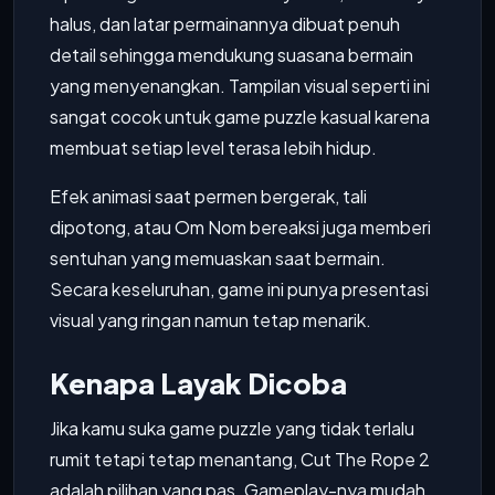
halus, dan latar permainannya dibuat penuh
detail sehingga mendukung suasana bermain
yang menyenangkan. Tampilan visual seperti ini
sangat cocok untuk game puzzle kasual karena
membuat setiap level terasa lebih hidup.
Efek animasi saat permen bergerak, tali
dipotong, atau Om Nom bereaksi juga memberi
sentuhan yang memuaskan saat bermain.
Secara keseluruhan, game ini punya presentasi
visual yang ringan namun tetap menarik.
Kenapa Layak Dicoba
Jika kamu suka game puzzle yang tidak terlalu
rumit tetapi tetap menantang, Cut The Rope 2
adalah pilihan yang pas. Gameplay-nya mudah