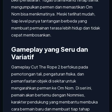
mengumpulkan permen dan memastikan Om
Nom bisa menikmatinya. Meski terlihat mudah,
tiap level punya tantangan berbeda yang
membuat permainan terasa lebih hidup dan tidak
cepat membosankan.
Gameplay yang Seru dan
Variatif
Gameplay Cut The Rope 2 berfokus pada
pemotongan tali, pengaturan fisika, dan
pemanfaatan objek di sekitar untuk
mengarahkan permen ke Om Nom. Di seri ini,
pemain akan bertemu dengan Nommies,
karakter pendukung yang membantu membuka
cara bermain baru dan membuat tiap tahap