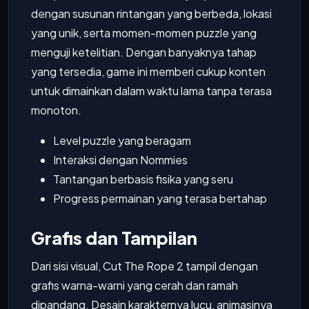
dengan susunan rintangan yang berbeda, lokasi
yang unik, serta momen-momen puzzle yang
menguji ketelitian. Dengan banyaknya tahap
yang tersedia, game ini memberi cukup konten
untuk dimainkan dalam waktu lama tanpa terasa
monoton.
Level puzzle yang beragam
Interaksi dengan Nommies
Tantangan berbasis fisika yang seru
Progress permainan yang terasa bertahap
Grafis dan Tampilan
Dari sisi visual, Cut The Rope 2 tampil dengan
grafis warna-warni yang cerah dan ramah
dipandang. Desain karakternya lucu, animasinya