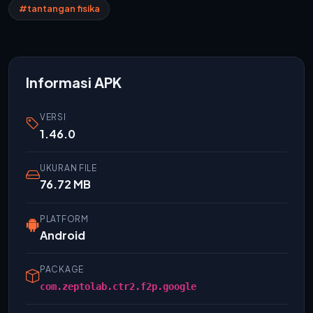
#tantangan fisika
Informasi APK
VERSI
1.46.0
UKURAN FILE
76.72 MB
PLATFORM
Android
PACKAGE
com.zeptolab.ctr2.f2p.google