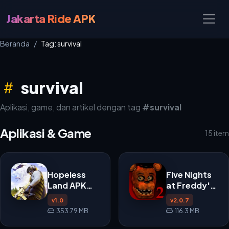
Jakarta Ride APK
Beranda
Tag: survival
survival
Aplikasi, game, dan artikel dengan tag
#survival
Aplikasi & Game
15 item
Hopeless
Five Nights
Land APK
at Freddy's
v1.0
2 APK
v1.0
v2.0.7
353.79 MB
116.3 MB