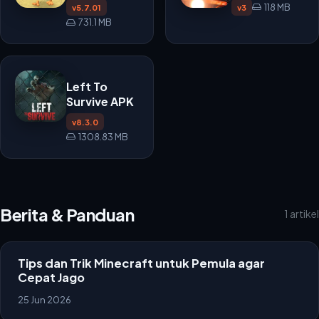
118 MB
v5.7.01
v3
731.1 MB
Left To
Survive APK
v8.3.0
1308.83 MB
Berita & Panduan
1 artikel
Tips dan Trik Minecraft untuk Pemula agar
Cepat Jago
25 Jun 2026