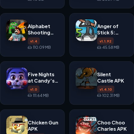
Alphabet
Anger of
Shooting
Stick 5:
Escape
Zombie APK
v1.4
v1.1.92
Time APK
110.09 MB
45.58 MB
Five Nights
Silent
at Candy’s
Castle APK
APK
v1.0
v1.4.10
111.64 MB
102.31 MB
Chicken Gun
Choo Choo
APK
Charles APK