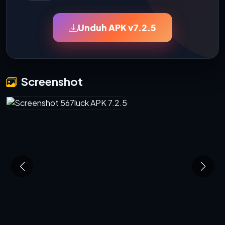
Unduh APK v7.2.5
Screenshot