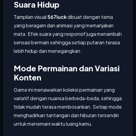
Suara Hidup
Tampilan visual
567luck
dibuat dengan tema
yang beragam dan animasi yang memanjakan
mata. Efek suara yang responsif juga menambah
sensasi bermain sehingga setiap putaran terasa
lebih hidup dan menegangkan.
Mode Permainan dan Variasi
Konten
Game ini menawarkan koleksi permainan yang
variatif dengan nuansa berbeda-beda, sehingga
tidak mudah terasa membosankan. Setiap mode
menghadirkan tantangan dan hiburan tersendiri
untuk menemani waktu luang kamu.