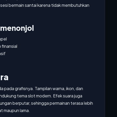
k sesi bermain santai karena tidak membutuhkan
 menonjol
mpel
 finansial
sif
ara
a pada grafisnya. Tampilan warna, ikon, dan
ndukung tema slot modern. Efek suara juga
gan berputar, sehingga permainan terasa lebih
kat maupun lama.