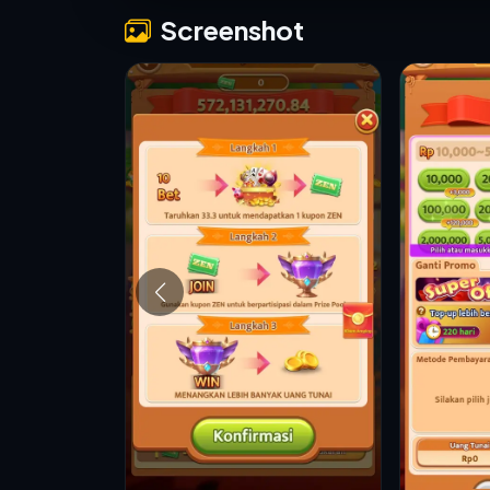
Screenshot