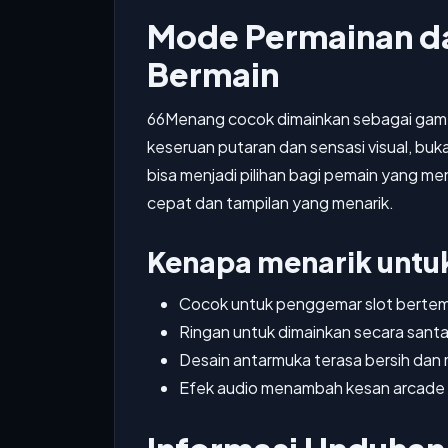
Mode Permainan d
Bermain
66Menang cocok dimainkan sebagai game
keseruan putaran dan sensasi visual, buk
bisa menjadi pilihan bagi pemain yang 
cepat dan tampilan yang menarik.
Kenapa menarik untu
Cocok untuk penggemar slot bertema
Ringan untuk dimainkan secara santa
Desain antarmuka terasa bersih dan 
Efek audio menambah kesan arcade