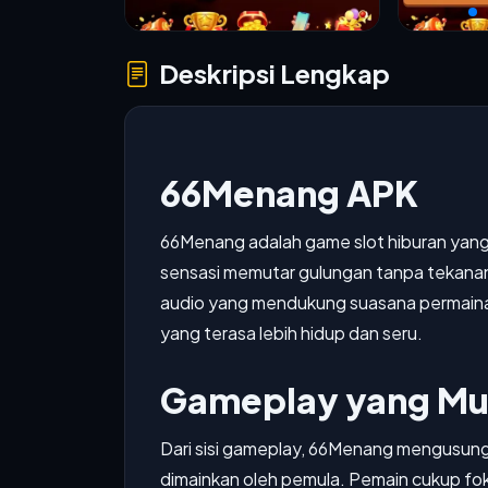
Deskripsi Lengkap
66Menang APK
66Menang adalah game slot hiburan yang
sensasi memutar gulungan tanpa tekanan 
audio yang mendukung suasana permain
yang terasa lebih hidup dan seru.
Gameplay yang Mu
Dari sisi gameplay, 66Menang mengusun
dimainkan oleh pemula. Pemain cukup fok