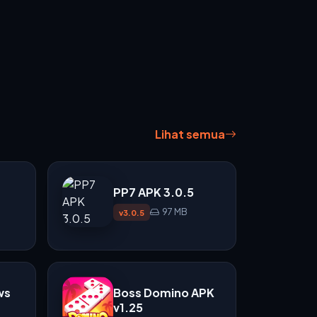
Lihat semua
PP7 APK 3.0.5
97 MB
v3.0.5
ws
Boss Domino APK
v1.25