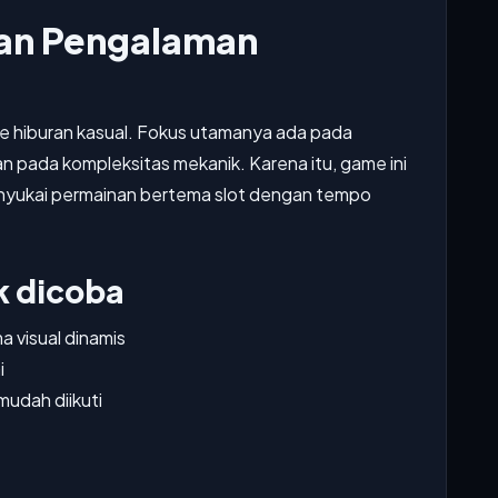
an Pengalaman
 hiburan kasual. Fokus utamanya ada pada
an pada kompleksitas mekanik. Karena itu, game ini
menyukai permainan bertema slot dengan tempo
k dicoba
 visual dinamis
i
mudah diikuti