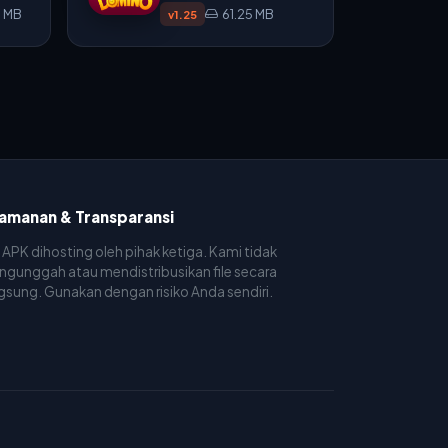
3 MB
61.25 MB
v1.25
amanan & Transparansi
e APK dihosting oleh pihak ketiga. Kami tidak
gunggah atau mendistribusikan file secara
gsung. Gunakan dengan risiko Anda sendiri.