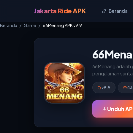
Jakarta Ride APK
Beranda
Beranda
Game
66Menang APK v9.9
66Mena
66Menang adalah ga
pengalaman santai
v9.9
43
Unduh AP