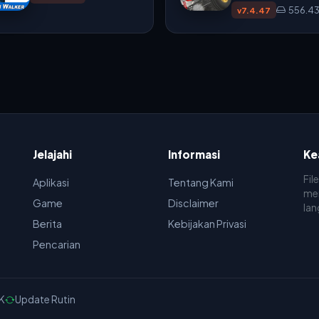
556.4
v7.4.47
Jelajahi
Informasi
Ke
Fil
Aplikasi
Tentang Kami
men
Game
Disclaimer
lan
Berita
Kebijakan Privasi
Pencarian
K
Update Rutin