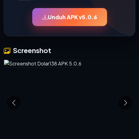
Unduh APK v5.0.6
Screenshot