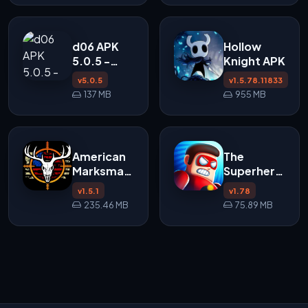
d06 APK
Hollow
5.0.5 -
Knight APK
Game Slot
v5.0.5
v1.5.78.11833
Seru
137 MB
955 MB
dengan
Bonus
Menarik
American
The
Marksman
Superhero
APK
League
v1.5.1
v1.78
APK
235.46 MB
75.89 MB