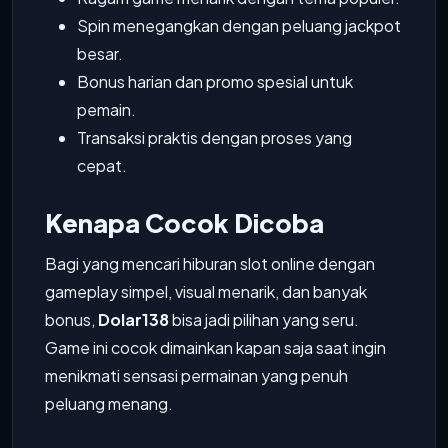
Spin menegangkan dengan peluang jackpot
besar.
Bonus harian dan promo spesial untuk
pemain.
Transaksi praktis dengan proses yang
cepat.
Kenapa Cocok Dicoba
Bagi yang mencari hiburan slot online dengan
gameplay simpel, visual menarik, dan banyak
bonus,
Dolar138
bisa jadi pilihan yang seru.
Game ini cocok dimainkan kapan saja saat ingin
menikmati sensasi permainan yang penuh
peluang menang.