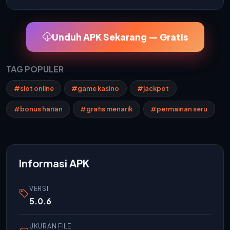
Unduh APK Sekarang — Gratis
TAG POPULER
#slot online
#game kasino
#jackpot
#bonus harian
#grafis menarik
#permainan seru
Informasi APK
VERSI
5.0.6
UKURAN FILE