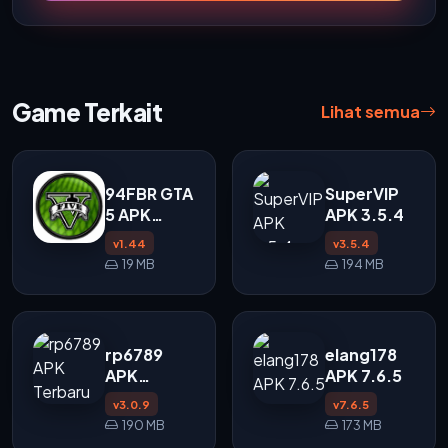
Game Terkait
Lihat semua
94FBR GTA
SuperVIP
5 APK
APK 3.5.4
v1.44
v1.44
v3.5.4
19 MB
194 MB
rp6789
elang178
APK
APK 7.6.5
Terbaru
v3.0.9
v7.6.5
3.0.9
190 MB
173 MB