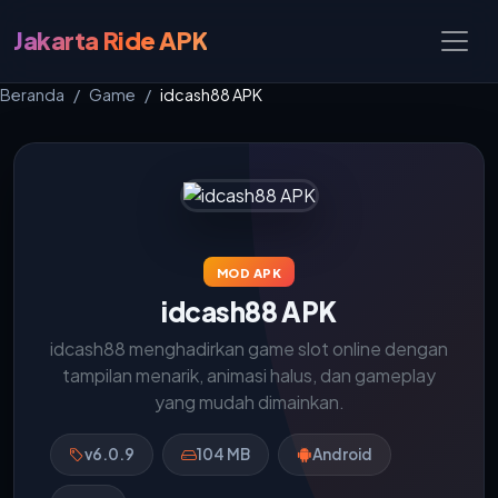
Jakarta Ride APK
Beranda
Game
idcash88 APK
MOD APK
idcash88 APK
idcash88 menghadirkan game slot online dengan
tampilan menarik, animasi halus, dan gameplay
yang mudah dimainkan.
v6.0.9
104 MB
Android