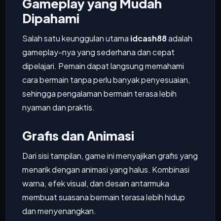
Gameplay yang Mudah
Dipahami
Salah satu keunggulan utama
idcash88
adalah
gameplay-nya yang sederhana dan cepat
dipelajari. Pemain dapat langsung memahami
cara bermain tanpa perlu banyak penyesuaian,
sehingga pengalaman bermain terasa lebih
nyaman dan praktis.
Grafis dan Animasi
Dari sisi tampilan, game ini menyajikan grafis yang
menarik dengan animasi yang halus. Kombinasi
warna, efek visual, dan desain antarmuka
membuat suasana bermain terasa lebih hidup
dan menyenangkan.