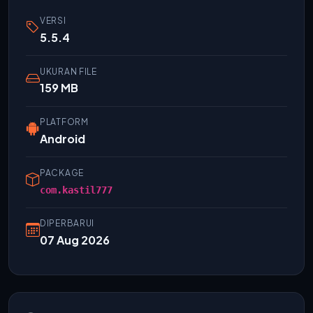
VERSI
5.5.4
UKURAN FILE
159 MB
PLATFORM
Android
PACKAGE
com.kastil777
DIPERBARUI
07 Aug 2026