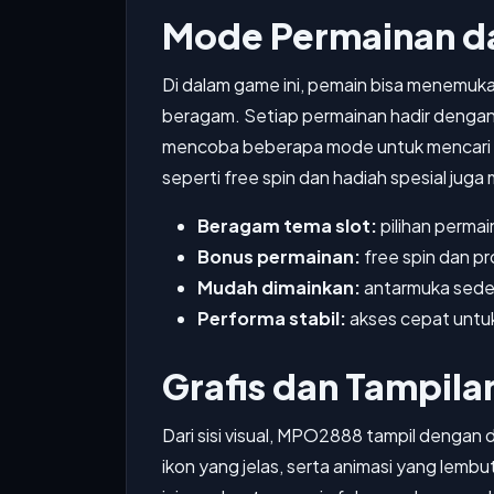
Mode Permainan da
Di dalam game ini, pemain bisa menemuka
beragam. Setiap permainan hadir dengan 
mencoba beberapa mode untuk mencari g
seperti free spin dan hadiah spesial jug
Beragam tema slot:
pilihan perma
Bonus permainan:
free spin dan p
Mudah dimainkan:
antarmuka sede
Performa stabil:
akses cepat untuk
Grafis dan Tampila
Dari sisi visual, MPO2888 tampil dengan
ikon yang jelas, serta animasi yang lemb