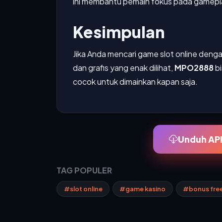
ini membantu pemain fokus pada gamepl
Kesimpulan
Jika Anda mencari game slot online den
dan grafis yang enak dilihat,
MPO2888
bi
cocok untuk dimainkan kapan saja.
Unduh APK
TAG POPULER
#slot online
#game kasino
#bonus free