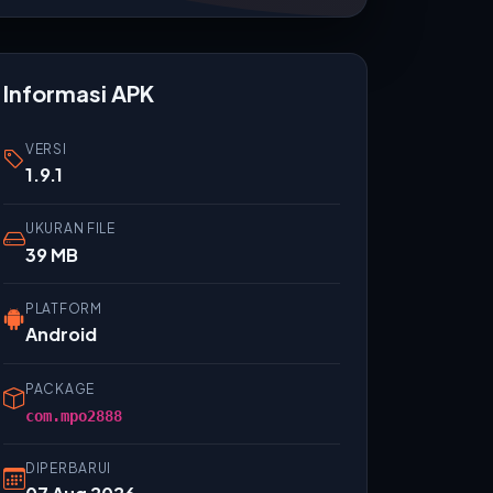
Informasi APK
VERSI
1.9.1
UKURAN FILE
39 MB
PLATFORM
Android
PACKAGE
com.mpo2888
DIPERBARUI