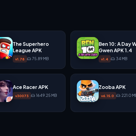
The Superhero
Ben 10: A Day 
League APK
Gwen APK 1.4
75.89 MB
34 MB
v1.78
v1.4
Ace Racer APK
Zooba APK
1649.25 MB
221.0 M
v30073
v6.15.0