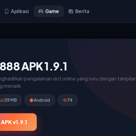
Aplikasi
Game
Berita
88 APK 1.9.1
adirkan pengalaman slot online yang seru dengan tampilan 
g menarik.
39 MB
Android
74
APK v1.9.1