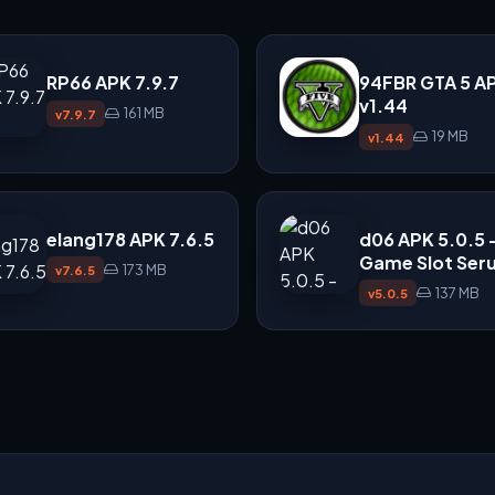
RP66 APK 7.9.7
94FBR GTA 5 A
v1.44
161 MB
v7.9.7
19 MB
v1.44
elang178 APK 7.6.5
d06 APK 5.0.5 
Game Slot Ser
173 MB
v7.6.5
dengan Bonus
137 MB
v5.0.5
Menarik