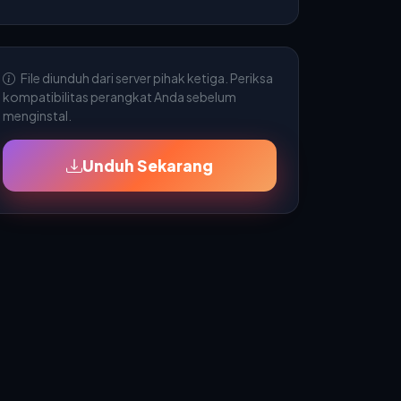
File diunduh dari server pihak ketiga. Periksa
kompatibilitas perangkat Anda sebelum
menginstal.
Unduh Sekarang