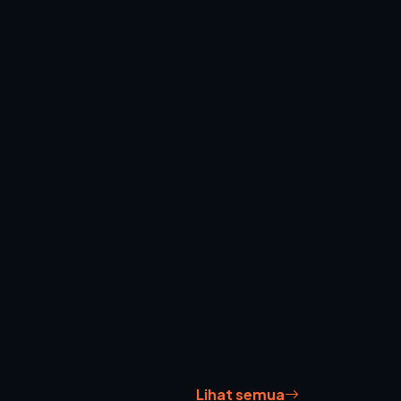
Lihat semua