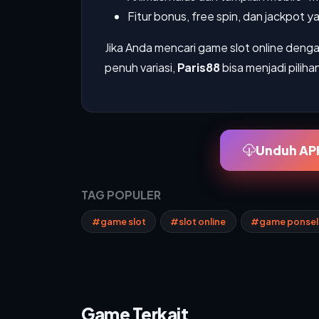
Fitur bonus, free spin, dan jackpot y
Jika Anda mencari game slot online deng
penuh variasi,
Paris88
bisa menjadi pilih
Unduh APK
TAG POPULER
#game slot
#slot online
#game ponsel
Game Terkait