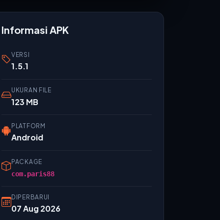
Informasi APK
VERSI
1.5.1
UKURAN FILE
123 MB
PLATFORM
Android
PACKAGE
com.paris88
DIPERBARUI
07 Aug 2026