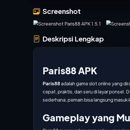
Screenshot
Deskripsi Lengkap
Paris88 APK
Paris88
adalah game slot online yang d
cepat, praktis, dan seru di layar ponsel.
sederhana, pemain bisa langsung masuk k
Gameplay yang Mu