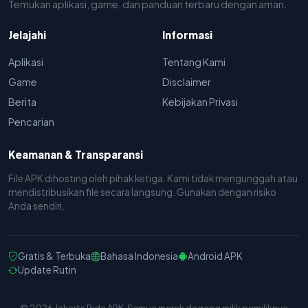
Temukan aplikasi, game, dan panduan terbaru dengan aman.
Jelajahi
Informasi
Aplikasi
Tentang Kami
Game
Disclaimer
Berita
Kebijakan Privasi
Pencarian
Keamanan & Transparansi
File APK dihosting oleh pihak ketiga. Kami tidak mengunggah atau
mendistribusikan file secara langsung. Gunakan dengan risiko
Anda sendiri.
Gratis & Terbuka
Bahasa Indonesia
Android APK
Update Rutin