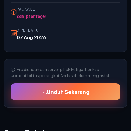
PACKAGE
com.piontogel
DIPERBARUI
07 Aug 2026
File diunduh dari server pihak ketiga. Periksa
kompatibilitas perangkat Anda sebelum menginstal.
Unduh Sekarang