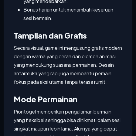
yang mendebarkan.
Bonus harian untuk menambah keseruan
sesi bermain.
Tampilan dan Grafis
Secara visual, game ini mengusung grafis modern
dengan warna yang cerah dan elemen animasi
yang mendukung suasana permainan. Desain
antarmuka yang rapi juga membantu pemain
fokus pada aksi utama tanpa terasa rumit.
Mode Permainan
Piontogel memberikan pengalaman bermain
yang fleksibel sehingga bisa dinikmati dalam sesi
singkat maupun lebih lama. Alurnya yang cepat