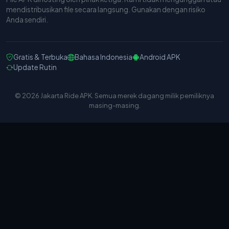
mendistribusikan file secara langsung. Gunakan dengan risiko
Anda sendiri.
Gratis & Terbuka
Bahasa Indonesia
Android APK
Update Rutin
© 2026 Jakarta Ride APK. Semua merek dagang milik pemiliknya
masing-masing.