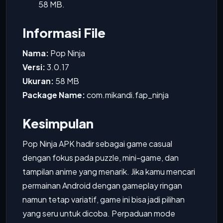
58 MB.
Informasi File
Nama:
Pop Ninja
Versi:
3.0.17
Ukuran:
58 MB
Package Name:
com.mikandi.fap_ninja
Kesimpulan
Pop Ninja APK hadir sebagai game casual
dengan fokus pada puzzle, mini-game, dan
tampilan anime yang menarik. Jika kamu mencari
permainan Android dengan gameplay ringan
namun tetap variatif, game ini bisa jadi pilihan
yang seru untuk dicoba. Perpaduan mode