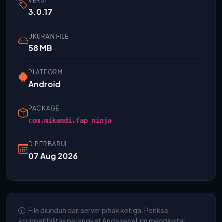
VERSI
3.0.17
UKURAN FILE
58 MB
PLATFORM
Android
PACKAGE
com.mikandi.fap_ninja
DIPERBARUI
07 Aug 2026
File diunduh dari server pihak ketiga. Periksa
kompatibilitas perangkat Anda sebelum menginstal.