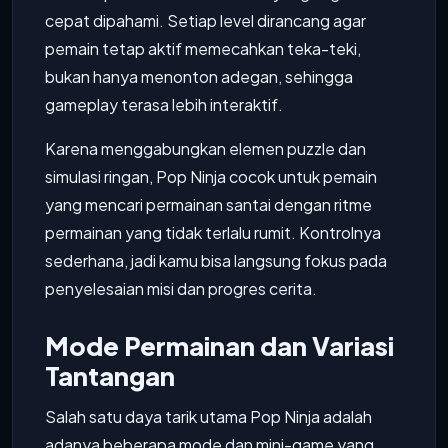
cepat dipahami. Setiap level dirancang agar
pemain tetap aktif memecahkan teka-teki,
bukan hanya menonton adegan, sehingga
gameplay terasa lebih interaktif.
Karena menggabungkan elemen puzzle dan
simulasi ringan, Pop Ninja cocok untuk pemain
yang mencari permainan santai dengan ritme
permainan yang tidak terlalu rumit. Kontrolnya
sederhana, jadi kamu bisa langsung fokus pada
penyelesaian misi dan progres cerita.
Mode Permainan dan Variasi
Tantangan
Salah satu daya tarik utama Pop Ninja adalah
adanya beberapa mode dan mini-game yang