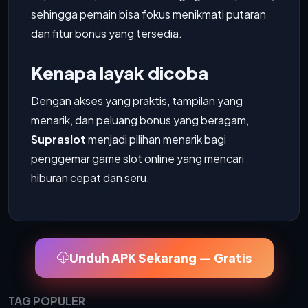
sehingga pemain bisa fokus menikmati putaran
dan fitur bonus yang tersedia.
Kenapa layak dicoba
Dengan akses yang praktis, tampilan yang
menarik, dan peluang bonus yang beragam,
Supraslot
menjadi pilihan menarik bagi
penggemar game slot online yang mencari
hiburan cepat dan seru.
Unduh APK Sekarang — Gratis
TAG POPULER