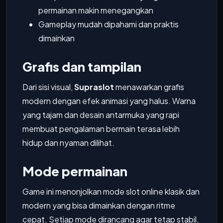
permainan makin menegangkan
Gameplay mudah dipahami dan praktis
dimainkan
Grafis dan tampilan
Dari sisi visual,
Supraslot
menawarkan grafis
modern dengan efek animasi yang halus. Warna
yang tajam dan desain antarmuka yang rapi
membuat pengalaman bermain terasa lebih
hidup dan nyaman dilihat.
Mode permainan
Game ini menonjolkan mode slot online klasik dan
modern yang bisa dimainkan dengan ritme
cepat. Setiap mode dirancang agar tetap stabil,