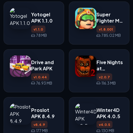
Yotogel
Super
APK 1.1.0
Fighter M
APK
v1.1.0
v1.8.001
78 MB
785.02 MB
Drive and
Five Nights
Park APK
at
Freddy's 2
v1.0.44
v2.0.7
APK
76.93 MB
116.3 MB
Proslot
Winter4D
APK 8.4.9
APK 4.0.5
v8.4.9
v4.0.5
177 MB
130 MB