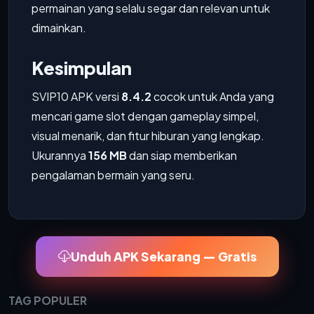
permainan yang selalu segar dan relevan untuk
dimainkan.
Kesimpulan
SVIP10 APK versi
8.4.2
cocok untuk Anda yang
mencari game slot dengan gameplay simpel,
visual menarik, dan fitur hiburan yang lengkap.
Ukurannya
156 MB
dan siap memberikan
pengalaman bermain yang seru.
Unduh APK Sekarang — Gratis
TAG POPULER