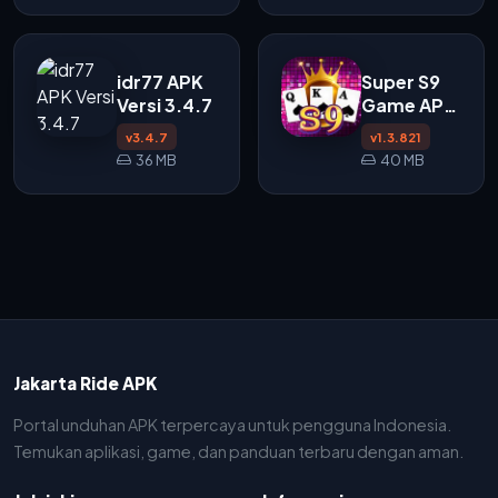
idr77 APK
Super S9
Versi 3.4.7
Game APK
v1.3.821
v3.4.7
v1.3.821
36 MB
40 MB
Jakarta Ride APK
Portal unduhan APK terpercaya untuk pengguna Indonesia.
Temukan aplikasi, game, dan panduan terbaru dengan aman.