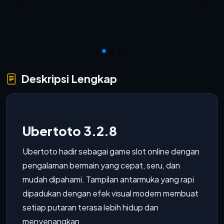
Deskripsi Lengkap
Ubertoto 3.2.8
Ubertoto hadir sebagai game slot online dengan
pengalaman bermain yang cepat, seru, dan
mudah dipahami. Tampilan antarmuka yang rapi
dipadukan dengan efek visual modern membuat
setiap putaran terasa lebih hidup dan
menyenangkan.