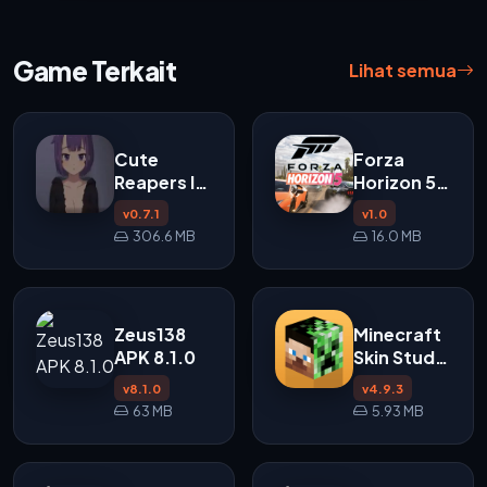
Game Terkait
Lihat semua
Cute
Forza
Reapers In
Horizon 5
My Room
APK
v0.7.1
v1.0
APK
306.6 MB
16.0 MB
Zeus138
Minecraft
APK 8.1.0
Skin Studio
APK
v8.1.0
v4.9.3
63 MB
5.93 MB