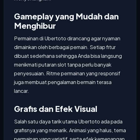
Gameplay yang Mudah dan
Menghibur
Permainan di Ubertoto dirancang agar nyaman
dimainkan oleh berbagai pemain. Setiap fitur
dibuat sederhana sehingga Anda bisa langsung
menikmati putaran slot tanpa perlu banyak
penyesuaian. Ritme permainan yang responsif
juga membuat pengalaman bermain terasa
lancar.
Grafis dan Efek Visual
Salah satu daya tarik utama Ubertoto ada pada
grafisnya yang menarik. Animasi yang halus, tema
permainan yang variatif, serta efek kemenangan