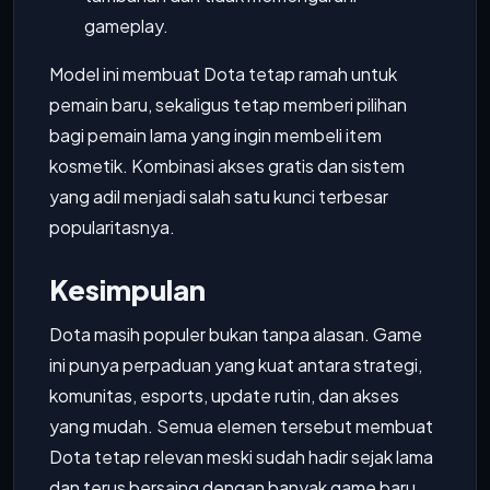
gameplay.
Model ini membuat Dota tetap ramah untuk
pemain baru, sekaligus tetap memberi pilihan
bagi pemain lama yang ingin membeli item
kosmetik. Kombinasi akses gratis dan sistem
yang adil menjadi salah satu kunci terbesar
popularitasnya.
Kesimpulan
Dota masih populer bukan tanpa alasan. Game
ini punya perpaduan yang kuat antara strategi,
komunitas, esports, update rutin, dan akses
yang mudah. Semua elemen tersebut membuat
Dota tetap relevan meski sudah hadir sejak lama
dan terus bersaing dengan banyak game baru.