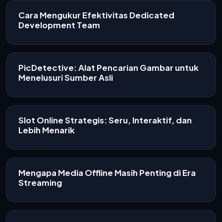
Cara Mengukur Efektivitas Dedicated
Development Team
PicDetective: Alat Pencarian Gambar untuk
Menelusuri Sumber Asli
Slot Online Strategis: Seru, Interaktif, dan
Lebih Menarik
Mengapa Media Offline Masih Penting di Era
Streaming