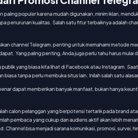
dari Promosi Channel Telegr
an paling populer karena mudah digunakan, minim iklan, mendu
a penurunan kualitas. Salah satu fitur terbaiknya adalah chan
kan channel Telegram, penting untuk memahami metode menar
dapat. Yang paling penting, Anda juga perlu tahu harus mulai d
 publik yang biasa kita lihat di Facebook atau Instagram. Sa
 biasa tanpa perlu membuka situs lain. Inilah salah satu alasa
benar dapat memberikan banyak manfaat, bukan hanya keuntu
alah calon pelanggan yang berpotensi tertarik pada brand at
umlah pembaca yang cukup dan audiens aktif akan lebih menari
d. Channel bisa menjadi sarana komunikasi, promosi, survei,