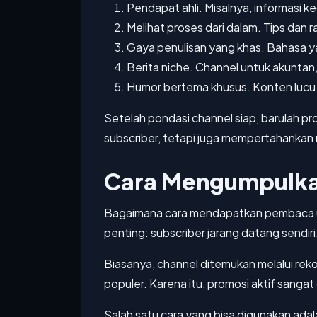
Pendapat ahli. Misalnya, informasi ke
Melihat proses dari dalam. Tips dan r
Gaya penulisan yang khas. Bahasa ya
Berita niche. Channel untuk akuntan,
Humor bertema khusus. Konten lucu y
Setelah pondasi channel siap, barulah pr
subscriber, tetapi juga mempertahankan
Cara Mengumpulka
Bagaimana cara mendapatkan pembaca un
penting: subscriber jarang datang sendiri
Biasanya, channel ditemukan melalui reko
populer. Karena itu, promosi aktif sangat
Salah satu cara yang bisa digunakan adal