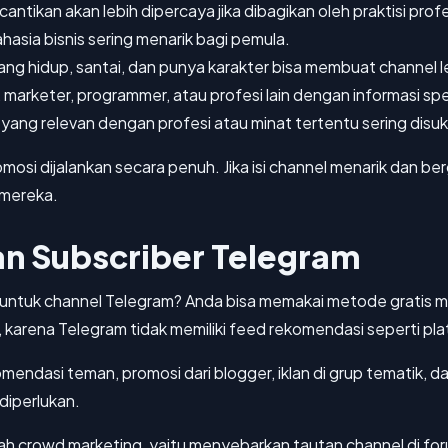
cantikan akan lebih dipercaya jika dibagikan oleh praktisi prof
ahasia bisnis sering menarik bagi pemula.
ng hidup, santai, dan punya karakter bisa membuat channel l
 marketer, programmer, atau profesi lain dengan informasi spe
ang relevan dengan profesi atau minat tertentu sering disuk
omosi dijalankan secara penuh. Jika isi channel menarik dan
 mereka.
n Subscriber Telegram
tuk channel Telegram? Anda bisa memakai metode gratis m
, karena Telegram tidak memiliki feed rekomendasi seperti plat
mendasi teman, promosi dari blogger, iklan di grup tematik, d
 diperlukan.
ah crowd marketing, yaitu menyebarkan tautan channel di for