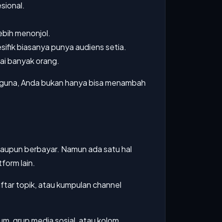
esional.
ebih menonjol.
sifik biasanya punya audiens setia.
ai banyak orang.
 berguna, Anda bukan hanya bisa menambah
aupun berbayar. Namun ada satu hal
form lain.
aftar topik, atau kumpulan channel
um, grup media sosial, atau kolom