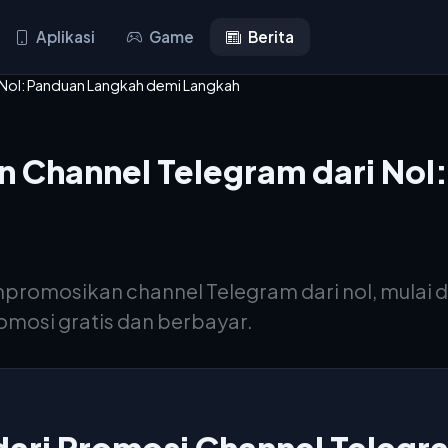
Aplikasi
Game
Berita
Nol: Panduan Langkah demi Langkah
Channel Telegram dari Nol
romosikan channel Telegram dari nol, mulai 
mosi gratis dan berbayar.