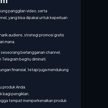
am
kung panggilan video, serta
nel, yang bisa dipakai untuk keperluan
ik audiens, strategi promosi gratis
ari mana.
at seseorang berlangganan channel,
n Telegram begitu diminati.
ngan finansial, tetapi juga mendukung
au produk Anda.
k bagi pengiklan.
 hingga tempat memperkenalkan produk