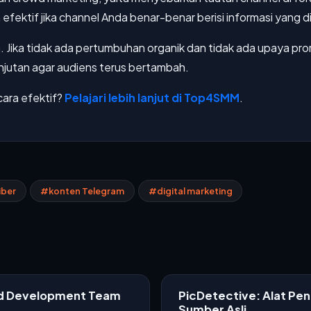
efektif jika channel Anda benar-benar berisi informasi yang 
. Jika tidak ada pertumbuhan organik dan tidak ada upaya pro
anjutan agar audiens terus bertambah.
cara efektif?
Pelajari lebih lanjut di Top4SMM
.
iber
#konten Telegram
#digital marketing
ed Development Team
PicDetective: Alat Pe
Sumber Asli