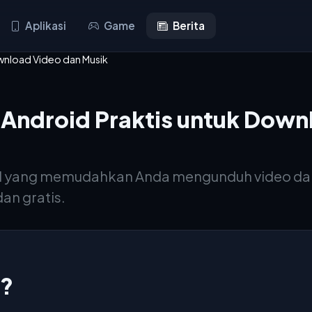
Aplikasi
Game
Berita
ownload Video dan Musik
 Android Praktis untuk Down
id yang memudahkan Anda mengunduh video dan
an gratis.
r?