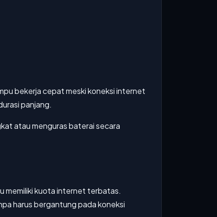
mpu bekerja cepat meski koneksi internet
durasi panjang.
angkat atau menguras baterai secara
memiliki kuota internet terbatas.
anpa harus bergantung pada koneksi