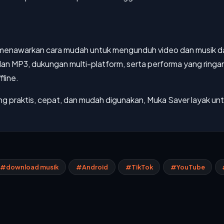
g menawarkan cara mudah untuk mengunduh video dan musik da
an MP3, dukungan multi-platform, serta performa yang ringan
fline.
ng praktis, cepat, dan mudah digunakan, Muka Saver layak un
#download musik
#Android
#TikTok
#YouTube